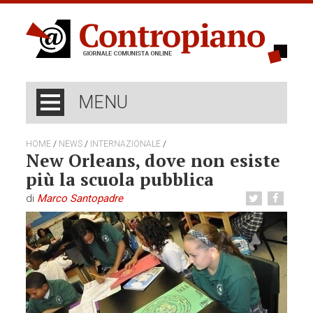
MENU
/
/
/
HOME
NEWS
INTERNAZIONALE
New Orleans, dove non esiste
più la scuola pubblica
di
Marco Santopadre