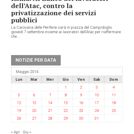
dell’Atac, contro la
privatizzazione dei servizi
pubblici
La Carovana delle Periferie sarà in piazza del Campidoglio
giovedi 7 settembre insieme ai lavoratori dell’Atac per riaffermare
che...
NOTIZIE PER DATA
Maggio 2014
Lun
Mar
Mer
Gio
Ven
Sab
Dom
1
2
3
4
5
6
7
8
9
10
11
12
13
14
15
16
17
18
19
20
21
22
23
24
25
26
27
28
29
30
31
« Apr
Giu »