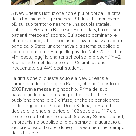
A New Orleans l’istruzione non è più pubblica. La città
della Louisiana è la prima negli Stati Uniti a non avere
più sul suo territorio neanche una scuola statale.
L’ultima, la Benjamin Banneker Elementary, ha chiuso i
battenti mercoledì scorso. Qui adesso dominano le
charter school, istituti scolastici privati finanziati solo in
parte dallo Stato, un’alternativa al sistema pubblico e –
solo teoricamente – a quello privato. Nate 20 anni fa in
Minnesota, oggi le charter school sono presenti in 42
Stati su 50 e nel distretto della Columbia sono
frequentate dal 44% degli studenti.
La diffusione di queste scuole a New Orleans è
aumentata dopo l’uragano Katrina, che nell’agosto del
2005 l’aveva messa in ginocchio. Prima del suo
passaggio le charter erano poche: le strutture
pubbliche erano le più diffuse, anche se considerate
tra le peggiori del Paese. Dopo Katrina, lo Stato ha
deciso di prendersi carico di 102 scuole su 117 e di
metterle sotto il controllo del Recovery School District,
un organismo pubblico che da sempre ha guardato al
settore privato, favorendone gli investimenti nel campo
dell’istruzione.