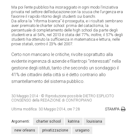
Ma poi l’ente pubblico ha incoraggiato in ogni modo l’iniziativa
privata nel settore dell’educazione con la scusa che l’urgenza era
favorire il rapido ritorno degli studenti sui banchi.
Da allora la “riforma bianca” è proseguita, e i risultati sembrano
aver premiato le charter school: prima del cataclisma, la
percentuale di completamento delle high school da parte degli
studenti era al 54%, nel 2013 è stata del 77%; inoltre, il 57% degli
studenti ha ottenuto la sufficienza in matematica e lettura, nelle
prove statali, contro il 23% del 2007.
Certo non mancano le critiche, rivolte soprattutto alla
evidente ingerenza di aziende e filantropi “interessati” nella
gestione degli istituti, tanto che secondo un sondaggio il
41% dei cittadini della città si è detto contrario allo
smantellamento del sistema pubblico.
30 Maggio 2014
- © Riproduzione possibile DIETRO ESPLICITO
CONSENSO della REDAZIONE di CONTROPIANO
STAMPA
Ultima modifica:
30 Maggio 2014, ore 7:28
Argomenti:
charter school
katrina
louisiana
new orleans
privatizzazione
uragano