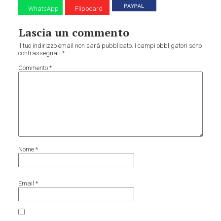
WhatsApp
Flipboard
Lascia un commento
Il tuo indirizzo email non sarà pubblicato.
I campi obbligatori sono
contrassegnati
*
Commento
*
Nome
*
Email
*