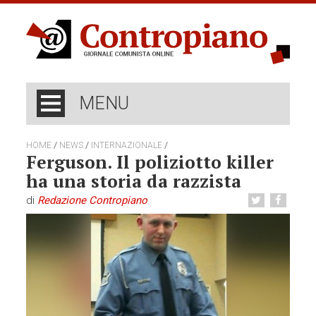
MENU
/
/
/
HOME
NEWS
INTERNAZIONALE
Ferguson. Il poliziotto killer
ha una storia da razzista
di
Redazione Contropiano