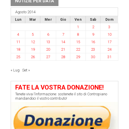
NOTIZIE PER DATA
Agosto 2014
Lun
Mar
Mer
Gio
Ven
Sab
Dom
1
2
3
4
5
6
7
8
9
10
11
12
13
14
15
16
17
18
19
20
21
22
23
24
25
26
27
28
29
30
31
« Lug
Set »
FATE LA VOSTRA DONAZIONE!
Tenete viva l’informazione: sostenete il sito di Contropiano
mandandoci il vostro contributo!