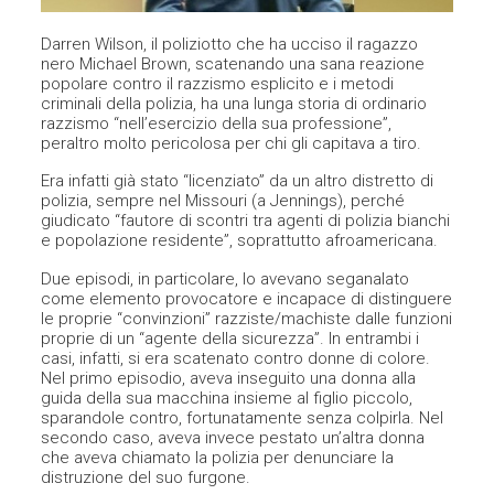
Darren Wilson, il poliziotto che ha ucciso il ragazzo
nero Michael Brown, scatenando una sana reazione
popolare contro il razzismo esplicito e i metodi
criminali della polizia, ha una lunga storia di ordinario
razzismo “nell’esercizio della sua professione”,
peraltro molto pericolosa per chi gli capitava a tiro.
Era infatti già stato “licenziato” da un altro distretto di
polizia, sempre nel Missouri (a Jennings), perché
giudicato “fautore di scontri tra agenti di polizia bianchi
e popolazione residente”, soprattutto afroamericana.
Due episodi, in particolare, lo avevano seganalato
come elemento provocatore e incapace di distinguere
le proprie “convinzioni” razziste/machiste dalle funzioni
proprie di un “agente della sicurezza”. In entrambi i
casi, infatti, si era scatenato contro donne di colore.
Nel primo episodio, aveva inseguito una donna alla
guida della sua macchina insieme al figlio piccolo,
sparandole contro, fortunatamente senza colpirla. Nel
secondo caso, aveva invece pestato un’altra donna
che aveva chiamato la polizia per denunciare la
distruzione del suo furgone.