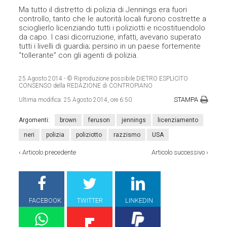
Ma tutto il distretto di polizia di Jennings era fuori
controllo, tanto che le autorità locali furono costrette a
scioglierlo licenziando tutti i poliziotti e ricostituendolo
da capo. I casi dicorruzione, infatti, avevano superato
tutti i livelli di guardia; persino in un paese fortemente
“tollerante” con gli agenti di polizia.
25 Agosto 2014
- © Riproduzione possibile DIETRO ESPLICITO
CONSENSO della REDAZIONE di CONTROPIANO
STAMPA
Ultima modifica:
25 Agosto 2014, ore 6:50
Argomenti:
brown
feruson
jennings
licenziamento
neri
polizia
poliziotto
razzismo
USA
‹
Articolo precedente
Articolo successivo
›
FACEBOOK
TWITTER
LINKEDIN