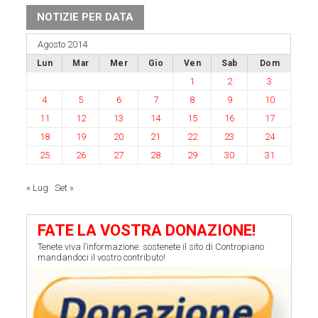
NOTIZIE PER DATA
Agosto 2014
Lun
Mar
Mer
Gio
Ven
Sab
Dom
1
2
3
4
5
6
7
8
9
10
11
12
13
14
15
16
17
18
19
20
21
22
23
24
25
26
27
28
29
30
31
« Lug
Set »
FATE LA VOSTRA DONAZIONE!
Tenete viva l’informazione: sostenete il sito di Contropiano
mandandoci il vostro contributo!