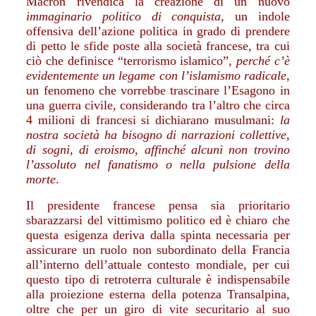
Macron rivendica la creazione di un nuovo
immaginario politico di conquista
, un indole
offensiva dell’azione politica in grado di prendere
di petto le sfide poste alla società francese, tra cui
ciò che definisce “terrorismo islamico”,
perché c’è
evidentemente un legame con l’islamismo radicale
,
un fenomeno che vorrebbe trascinare l’Esagono in
una guerra civile, considerando tra l’altro che circa
4 milioni di francesi si dichiarano musulmani:
la
nostra società ha bisogno di narrazioni collettive,
di sogni, di eroismo, affinché alcuni non trovino
l’assoluto nel fanatismo o nella pulsione della
morte
.
Il presidente francese pensa sia prioritario
sbarazzarsi del vittimismo politico ed è chiaro che
questa esigenza deriva dalla spinta necessaria per
assicurare un ruolo non subordinato della Francia
all’interno dell’attuale contesto mondiale, per cui
questo tipo di retroterra culturale è indispensabile
alla proiezione esterna della potenza Transalpina,
oltre che per un giro di vite securitario al suo