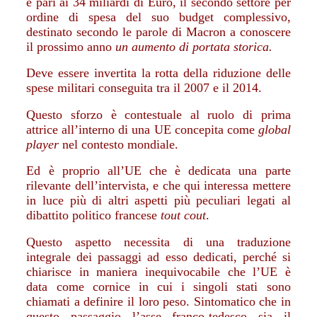
è pari ai 34 miliardi di Euro, il secondo settore per
ordine di spesa del suo budget complessivo,
destinato secondo le parole di Macron a conoscere
il prossimo anno
un aumento di portata storica.
Deve essere invertita la rotta della riduzione delle
spese militari conseguita tra il 2007 e il 2014.
Questo sforzo è contestuale al ruolo di prima
attrice all’interno di una UE concepita come
global
player
nel contesto mondiale.
Ed è proprio all’UE che è dedicata una parte
rilevante dell’intervista, e che qui interessa mettere
in luce più di altri aspetti più peculiari legati al
dibattito politico francese
tout cout
.
Questo aspetto necessita di una traduzione
integrale dei passaggi ad esso dedicati, perché si
chiarisce in maniera inequivocabile che l’UE è
data come cornice in cui i singoli stati sono
chiamati a definire il loro peso. Sintomatico che in
questo passaggio l’asse franco-tedesco sia il