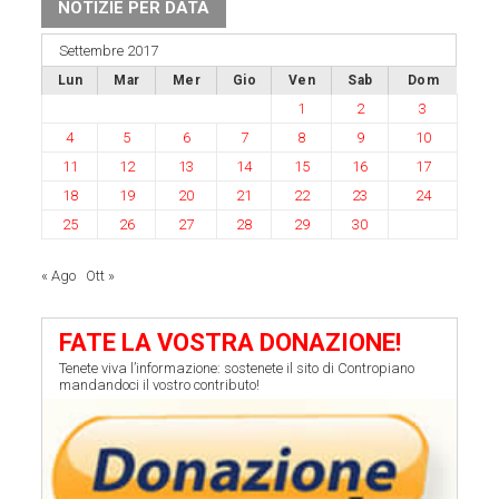
NOTIZIE PER DATA
Settembre 2017
Lun
Mar
Mer
Gio
Ven
Sab
Dom
1
2
3
4
5
6
7
8
9
10
11
12
13
14
15
16
17
18
19
20
21
22
23
24
25
26
27
28
29
30
« Ago
Ott »
FATE LA VOSTRA DONAZIONE!
Tenete viva l’informazione: sostenete il sito di Contropiano
mandandoci il vostro contributo!