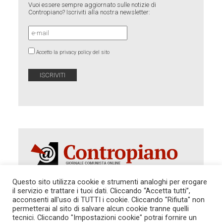
Vuoi essere sempre aggiornato sulle notizie di
Contropiano? Iscriviti alla nostra newsletter:
Accetto la privacy policy del sito
Questo sito utilizza cookie e strumenti analoghi per erogare
il servizio e trattare i tuoi dati. Cliccando “Accetta tutti”,
acconsenti all'uso di TUTTI i cookie. Cliccando "Rifiuta" non
Autorizzazione del Tribunale di Roma 286 del 31
dicembre 2014. Direttore Responsabile: Sergio
permetterai al sito di salvare alcun cookie tranne quelli
Cararo. Indirizzo: V.Casalbruciato 27- sc. B - 00159
tecnici. Cliccando "Impostazioni cookie" potrai fornire un