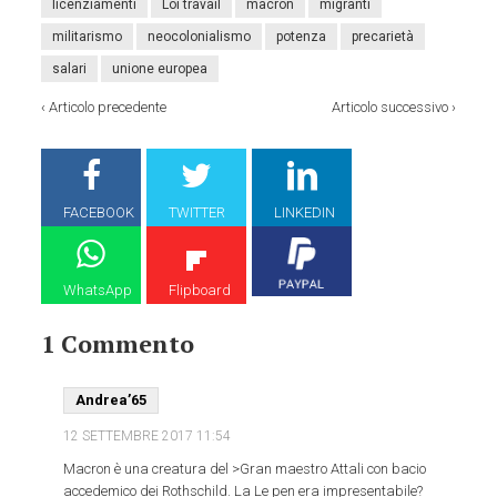
licenziamenti
Loi travail
macron
migranti
militarismo
neocolonialismo
potenza
precarietà
salari
unione europea
‹
Articolo precedente
Articolo successivo
›
FACEBOOK
TWITTER
LINKEDIN
WhatsApp
Flipboard
1 Commento
Andrea’65
12 SETTEMBRE 2017
11:54
Macron è una creatura del >Gran maestro Attali con bacio
accedemico dei Rothschild. La Le pen era impresentabile?