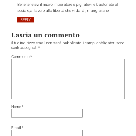
Bene tenetevi il nuovo imperatore e pigliatevi le bastonate al
sociale,al lavoro,alla libertà che vi darà , mangiarane
REPLY
Lascia un commento
Il tuo indirizzo email non sarà pubblicato.
I campi obbligatori sono
contrassegnati
*
Commento
*
Nome
*
Email
*