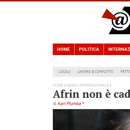
HOME
POLITICA
INTERNAZ
LOCALI
LAVORO & CONFLITTO
FATT
/
/
/
HOME
NEWS
INTERNAZIONALE
Afrin non è ca
di
Karl Plumba *