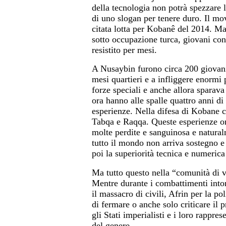
della tecnologia non potrà spezzare l
di uno slogan per tenere duro. Il mo
citata lotta per Kobanê del 2014. Ma
sotto occupazione turca, giovani con
resistito per mesi.
A Nusaybin furono circa 200 giovani
mesi quartieri e a infliggere enormi 
forze speciali e anche allora sparav
ora hanno alle spalle quattro anni di
esperienze. Nella difesa di Kobane c
Tabqa e Raqqa. Queste esperienze or
molte perdite e sanguinosa e naturalm
tutto il mondo non arriva sostegno e 
poi la superiorità tecnica e numerica
Ma tutto questo nella “comunità di v
Mentre durante i combattimenti intor
il massacro di civili, Afrin per la p
di fermare o anche solo criticare il p
gli Stati imperialisti e i loro rappre
del genere.