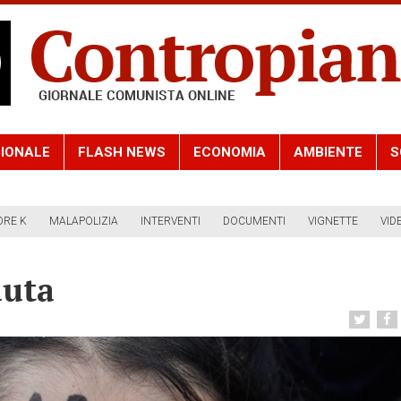
IONALE
FLASH NEWS
ECONOMIA
AMBIENTE
S
ORE K
MALAPOLIZIA
INTERVENTI
DOCUMENTI
VIGNETTE
VID
duta