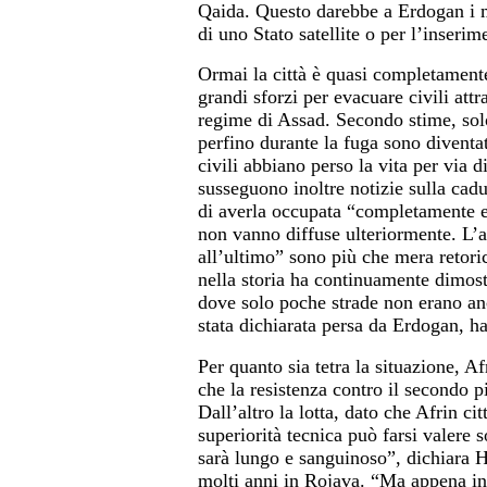
Qaida. Questo darebbe a Erdogan i m
di uno Stato satellite o per l’inserime
Ormai la città è quasi completament
grandi sforzi per evacuare civili attra
regime di Assad. Secondo stime, solo
perfino durante la fuga sono diventat
civili abbiano perso la vita per via d
susseguono inoltre notizie sulla cadu
di averla occupata “completamente e 
non vanno diffuse ulteriormente. L’
all’ultimo” sono più che mera retori
nella storia ha continuamente dimost
dove solo poche strade non erano anco
stata dichiarata persa da Erdogan, h
Per quanto sia tetra la situazione, A
che la resistenza contro il secondo 
Dall’altro la lotta, dato che Afrin cit
superiorità tecnica può farsi valere 
sarà lungo e sanguinoso”, dichiara H
molti anni in Rojava. “Ma appena iniz