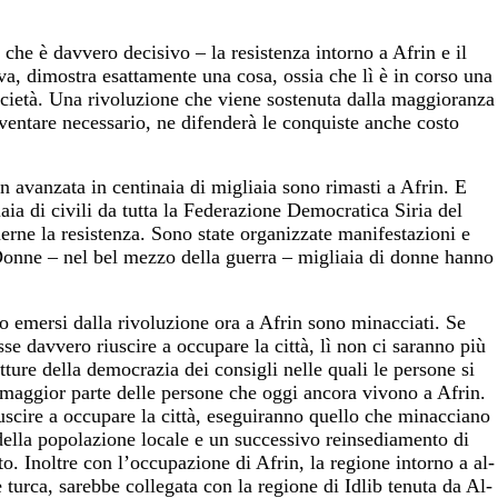
 che è davvero decisivo – la resistenza intorno a Afrin e il
va, dimostra esattamente una cosa, ossia che lì è in corso una
ocietà. Una rivoluzione che viene sostenuta dalla maggioranza
ventare necessario, ne difenderà le conquiste anche costo
n avanzata in centinaia di migliaia sono rimasti a Afrin. E
ia di civili da tutta la Federazione Democratica Siria del
erne la resistenza. Sono state organizzate manifestazioni e
 Donne – nel bel mezzo della guerra – migliaia di donne hanno
no emersi dalla rivoluzione ora a Afrin sono minacciati. Se
se davvero riuscire a occupare la città, lì non ci saranno più
tture della democrazia dei consigli nelle quali le persone si
 maggior parte delle persone che oggi ancora vivono a Afrin.
scire a occupare la città, eseguiranno quello che minacciano
 della popolazione locale e un successivo reinsediamento di
to. Inoltre con l’occupazione di Afrin, la regione intorno a al-
turca, sarebbe collegata con la regione di Idlib tenuta da Al-