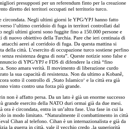
igliori presupposti per un referendum finto per la creazione
nto diretto dei territori occupati nel territorio turco.
e circondata. Negli ultimi giorni le YPG/YPJ hanno fatto
verso l’ultimo corridoio di fuga in territori controllati dal
 negli ultimi giorni sono fuggite fino a 150.000 persone e
i di nuovo obiettivo della Turchia. Pare che ieri centinaia di
i attacchi aerei al corridoio di fuga. Da questa mattina si
ta della città. L’esercito di occupazione turco sostiene perfino
senza resistenza degna di nota”. Queste notizie sono false e
annuncio di YPG/YPJ e FDS di difendere la città “fino
ca. Sono amara verità. Il movimento di liberazione curdo
rato la sua capacità di resistenza. Non da ultimo a Kobanê,
ra sotto il controllo di ‚Stato Islamico‘ e la città era già
anno vinto contro una forza più grande.
frin non è affatto persa. Da un lato è già un enorme successo
più grande esercito della NATO duri ormai già da due mesi.
tà ora è circondata, entra in un’altra fase. Una fase in cui la
solo in modo limitato. “Naturalmente il combattimento in città
eval Cihan al telefono. Cihan è un internazionalista e già da
ia la guerra in città, vale il vecchio credo ‚la superiorità