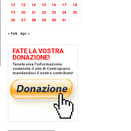
12
13
14
15
16
17
18
19
20
21
22
23
24
25
26
27
28
29
30
31
« Feb
Apr »
FATE LA VOSTRA
DONAZIONE!
Tenete viva l’informazione:
sostenete il sito di Contropiano
mandandoci il vostro contributo!