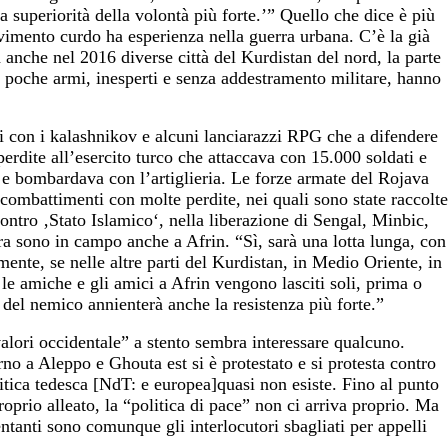
a superiorità della volontà più forte.’” Quello che dice è più
vimento curdo ha esperienza nella guerra urbana. C’è la già
 anche nel 2016 diverse città del Kurdistan del nord, la parte
 poche armi, inesperti e senza addestramento militare, hanno
 con i kalashnikov e alcuni lanciarazzi RPG che a difendere
perdite all’esercito turco che attaccava con 15.000 soldati e
a e bombardava con l’artiglieria. Le forze armate del Rojava
 combattimenti con molte perdite, nei quali sono state raccolte
ontro ‚Stato Islamico‘, nella liberazione di Sengal, Minbic,
a sono in campo anche a Afrin. “Sì, sarà una lotta lunga, con
ente, se nelle altre parti del Kurdistan, in Medio Oriente, in
le amiche e gli amici a Afrin vengono lasciti soli, prima o
 del nemico annienterà anche la resistenza più forte.”
alori occidentale” a stento sembra interessare qualcuno.
no a Aleppo e Ghouta est si è protestato e si protesta contro
olitica tedesca [NdT: e europea]quasi non esiste. Fino al punto
roprio alleato, la “politica di pace” non ci arriva proprio. Ma
sentanti sono comunque gli interlocutori sbagliati per appelli