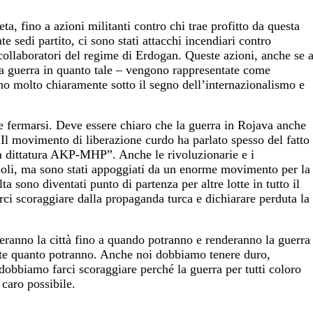
eta, fino a azioni militanti contro chi trae profitto da questa
e sedi partito, ci sono stati attacchi incendiari contro
ri collaboratori del regime di Erdogan. Queste azioni, anche se 
la guerra in quanto tale – vengono rappresentate come
sono molto chiaramente sotto il segno dell’internazionalismo e
e fermarsi. Deve essere chiaro che la guerra in Rojava anche
Il movimento di liberazione curdo ha parlato spesso del fatto
la dittatura AKP-MHP”. Anche le rivoluzionarie e i
soli, ma sono stati appoggiati da un enorme movimento per la
ta sono diventati punto di partenza per altre lotte in tutto il
i scoraggiare dalla propaganda turca e dichiarare perduta la
eranno la città fino a quando potranno e renderanno la guerra
dite quanto potranno. Anche noi dobbiamo tenere duro,
 dobbiamo farci scoraggiare perché la guerra per tutti coloro
 caro possibile.