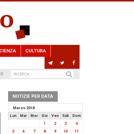
CIENZA
CULTURA
EO
NOTIZIE PER DATA
Marzo 2018
Lun
Mar
Mer
Gio
Ven
Sab
Dom
1
2
3
4
5
6
7
8
9
10
11