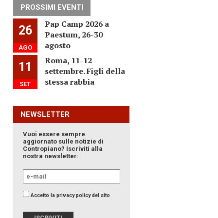
PROSSIMI EVENTI
Pap Camp 2026 a
26
Paestum, 26-30
agosto
AGO
Roma, 11-12
11
settembre. Figli della
stessa rabbia
SET
NEWSLETTER
Vuoi essere sempre
aggiornato sulle notizie di
Contropiano? Iscriviti alla
nostra newsletter:
Accetto la privacy policy del sito