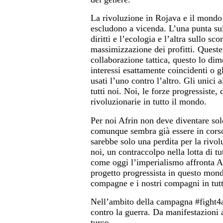
La rivoluzione in Rojava e il mondo 
escludono a vicenda. L’una punta sull
diritti e l’ecologia e l’altra sullo sc
massimizzazione dei profitti. Queste
collaborazione tattica, questo lo dim
interessi esattamente coincidenti o gl
usati l’uno contro l’altro. Gli unici 
tutti noi. Noi, le forze progressiste
rivoluzionarie in tutto il mondo.
Per noi Afrin non deve diventare solo
comunque sembra già essere in corso 
sarebbe solo una perdita per la rivolu
noi, un contraccolpo nella lotta di t
come oggi l’imperialismo affronta Afr
progetto progressista in questo mondo 
compagne e i nostri compagni in tut
Nell’ambito della campagna #fight4afr
contro la guerra. Da manifestazioni 
turco.