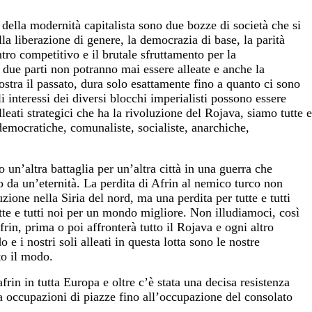
della modernità capitalista sono due bozze di società che si
a liberazione di genere, la democrazia di base, la parità
ontro competitivo e il brutale sfruttamento per la
 due parti non potranno mai essere alleate e anche la
ostra il passato, dura solo esattamente fino a quanto ci sono
i interessi dei diversi blocchi imperialisti possono essere
alleati strategici che ha la rivoluzione del Rojava, siamo tutte e
, democratiche, comunaliste, socialiste, anarchiche,
 un’altra battaglia per un’altra città in una guerra che
da un’eternità. La perdita di Afrin al nemico turco non
zione nella Siria del nord, ma una perdita per tutte e tutti
utte e tutti noi per un mondo migliore. Non illudiamoci, così
in, prima o poi affronterà tutto il Rojava e ogni altro
e i nostri soli alleati in questa lotta sono le nostre
to il modo.
in in tutta Europa e oltre c’è stata una decisa resistenza
a occupazioni di piazze fino all’occupazione del consolato