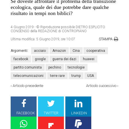
Se doveste affrontare il problema della transizione
ecologica, quale dei due potrebbe dare qualche
risultato in tempi non biblici?
4 Giugno 2019
- © Riproduzione possibile DIETRO ESPLICITO
CONSENSO della REDAZIONE di CONTROPIANO
STAMPA
Ultima modifica:
5 Giugno 2019, ore 10:07
Argomenti:
acciaio
Amazon
Cina
cooperativa
facebook
google
guerra dei dazi
huawei
partito comunista
pechino
tecnologie
telecomunicazioni
terre rare
trump
USA
‹
Articolo precedente
Articolo successivo
›
FACEBOOK
TWITTER
LINKEDIN