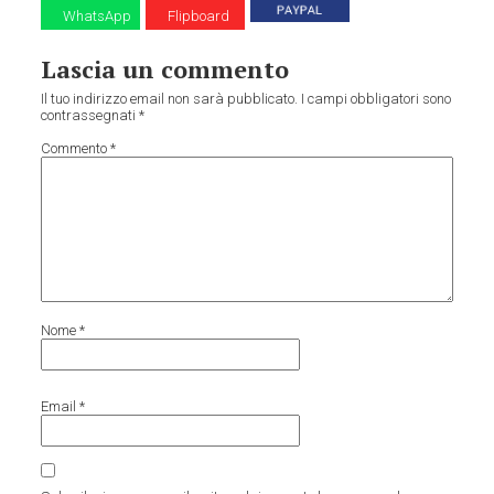
WhatsApp
Flipboard
Lascia un commento
Il tuo indirizzo email non sarà pubblicato.
I campi obbligatori sono
contrassegnati
*
Commento
*
Nome
*
Email
*