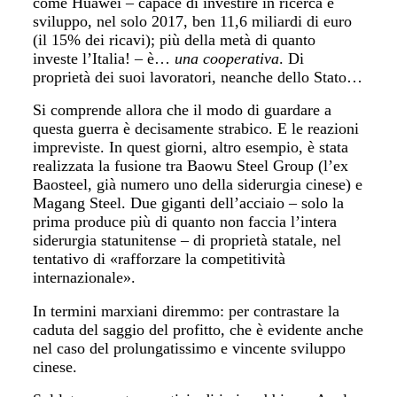
come Huawei – capace di investire in ricerca e
sviluppo, nel solo 2017, ben 11,6 miliardi di euro
(il 15% dei ricavi); più della metà di quanto
investe l’Italia! – è…
una cooperativa
. Di
proprietà dei suoi lavoratori, neanche dello Stato…
Si comprende allora che il modo di guardare a
questa guerra è decisamente strabico. E le reazioni
impreviste. In quest giorni, altro esempio, è stata
realizzata la fusione tra Baowu Steel Group (l’ex
Baosteel, già numero uno della siderurgia cinese) e
Magang Steel. Due giganti dell’acciaio – solo la
prima produce più di quanto non faccia l’intera
siderurgia statunitense – di proprietà statale, nel
tentativo di «rafforzare la competitività
internazionale».
In termini marxiani diremmo: per contrastare la
caduta del saggio del profitto, che è evidente anche
nel caso del prolungatissimo e vincente sviluppo
cinese.