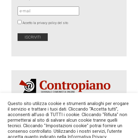
Accetto la privacy policy del sito
Questo sito utilizza cookie e strumenti analoghi per erogare
il servizio e trattare i tuoi dati. Cliccando “Accetta tutti”,
Autorizzazione del Tribunale di Roma 286 del 31
acconsenti all'uso di TUTTI i cookie. Cliccando "Rifiuta" non
dicembre 2014. Direttore Responsabile: Sergio
permetterai al sito di salvare alcun cookie tranne quelli
Cararo. Indirizzo: V.Casalbruciato 27- sc. B - 00159
tecnici. Cliccando "Impostazioni cookie" potrai fornire un
Roma -
consenso controllato. Utilizzando i nostri servizi, l'utente
Tel. 06.640.122.19 -
redazione@contropiano.org
accetta quanto indicato nella
Informativa Privacy
.