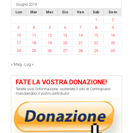
Giugno 2019
Lun
Mar
Mer
Gio
Ven
Sab
Dom
1
2
3
4
5
6
7
8
9
10
11
12
13
14
15
16
17
18
19
20
21
22
23
24
25
26
27
28
29
30
« Mag
Lug »
FATE LA VOSTRA DONAZIONE!
Tenete viva l’informazione: sostenete il sito di Contropiano
mandandoci il vostro contributo!