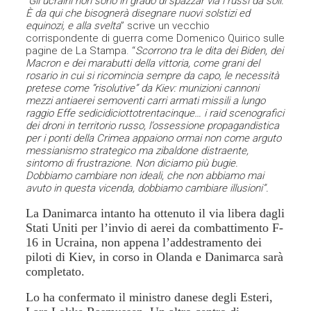
“Gli ucraini non sono in grado di spazzar via i russi da soli.
È da qui che bisognerà disegnare nuovi solstizi ed
equinozi, e alla svelta
” scrive un vecchio
corrispondente di guerra come Domenico Quirico sulle
pagine de La Stampa. “
Scorrono tra le dita dei Biden, dei
Macron e dei marabutti della vittoria, come grani del
rosario in cui si ricomincia sempre da capo, le necessità
pretese come “risolutive” da Kiev: munizioni cannoni
mezzi antiaerei semoventi carri armati missili a lungo
raggio Effe sedicidiciottotrentacinque… i raid scenografici
dei droni in territorio russo, l’ossessione propagandistica
per i ponti della Crimea appaiono ormai non come arguto
messianismo strategico ma zibaldone distraente,
sintomo di frustrazione. Non diciamo più bugie.
Dobbiamo cambiare non ideali, che non abbiamo mai
avuto in questa vicenda, dobbiamo cambiare illusioni”.
La Danimarca intanto ha ottenuto il via libera dagli
Stati Uniti per l’invio di aerei da combattimento F-
16 in Ucraina, non appena l’addestramento dei
piloti di Kiev, in corso in Olanda e Danimarca sarà
completato.
Lo ha confermato il ministro danese degli Esteri,