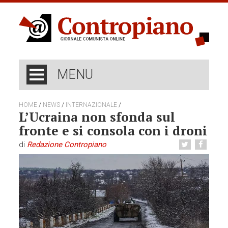
MENU
/
/
/
HOME
NEWS
INTERNAZIONALE
L’Ucraina non sfonda sul
fronte e si consola con i droni
di
Redazione Contropiano