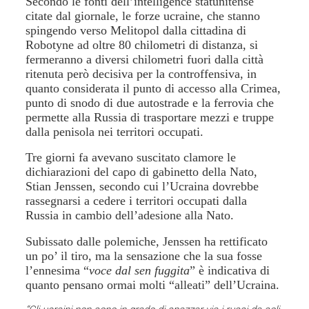
Secondo le fonti dell’intelligence statunitense
citate dal giornale, le forze ucraine, che stanno
spingendo verso Melitopol dalla cittadina di
Robotyne ad oltre 80 chilometri di distanza, si
fermeranno a diversi chilometri fuori dalla città
ritenuta però decisiva per la controffensiva, in
quanto considerata il punto di accesso alla Crimea,
punto di snodo di due autostrade e la ferrovia che
permette alla Russia di trasportare mezzi e truppe
dalla penisola nei territori occupati.
Tre giorni fa avevano suscitato clamore le
dichiarazioni del capo di gabinetto della Nato,
Stian Jenssen, secondo cui l’Ucraina dovrebbe
rassegnarsi a cedere i territori occupati dalla
Russia in cambio dell’adesione alla Nato.
Subissato dalle polemiche, Jenssen ha rettificato
un po’ il tiro, ma la sensazione che la sua fosse
l’ennesima “
voce dal sen fuggita
” è indicativa di
quanto pensano ormai molti “alleati” dell’Ucraina.