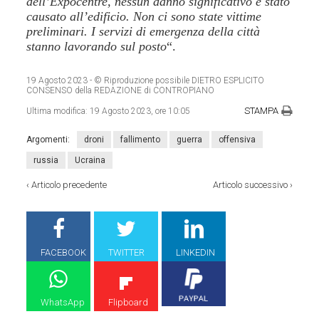
dell’Expocentre, nessun danno significativo è stato
causato all’edificio. Non ci sono state vittime
preliminari. I servizi di emergenza della città
stanno lavorando sul posto
“.
19 Agosto 2023
- © Riproduzione possibile DIETRO ESPLICITO
CONSENSO della REDAZIONE di CONTROPIANO
STAMPA
Ultima modifica:
19 Agosto 2023, ore 10:05
Argomenti:
droni
fallimento
guerra
offensiva
russia
Ucraina
‹
Articolo precedente
Articolo successivo
›
FACEBOOK
TWITTER
LINKEDIN
WhatsApp
Flipboard