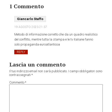
1 Commento
Giancarlo Staffo
19 AGOSTO 2023
21:37
Metodo di informazione corretto che da un quadro realistico
del conflitto, mentre tutta la stampa e le tv italiane fanno
solo propaganda euroatlanticoa
REPLY
Lascia un commento
Il tuo indirizzo email non sarà pubblicato.
I campi obbligatori sono
contrassegnati
*
Commento
*