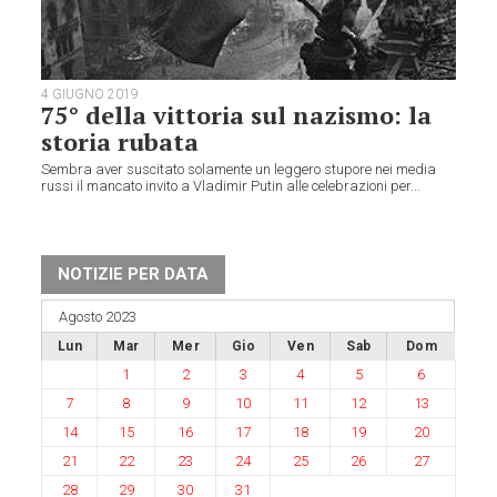
4 GIUGNO 2019
75° della vittoria sul nazismo: la
storia rubata
Sembra aver suscitato solamente un leggero stupore nei media
russi il mancato invito a Vladimir Putin alle celebrazioni per...
NOTIZIE PER DATA
Agosto 2023
Lun
Mar
Mer
Gio
Ven
Sab
Dom
1
2
3
4
5
6
7
8
9
10
11
12
13
14
15
16
17
18
19
20
21
22
23
24
25
26
27
28
29
30
31