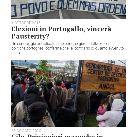
1 OTTOBRE 2015
Elezioni in Portogallo, vincerà
l’austerity?
Un sondaggio pubblicato a soli cinque giorni dalle elezioni
politiche portoghesi conferma che, al contrario di quanto avvenuto
finora...
25 AGOSTO 2020
Cile. Prigionieri mapuche in