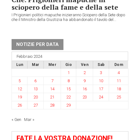
sciopero della fame e della sete
I Prigionieri politici mapuche inizieranno Sciopero della Sete dopo
che il Ministro della Giustizia ha abbandonato il tavolo del...
NOTIZIE PER DATA
Febbraio 2024
Lun
Mar
Mer
Gio
Ven
Sab
Dom
1
2
3
4
5
6
7
8
9
10
11
12
13
14
15
16
17
18
19
20
21
22
23
24
25
26
27
28
29
« Gen
Mar »
FATE LA VOSTRA DONAZIONE!