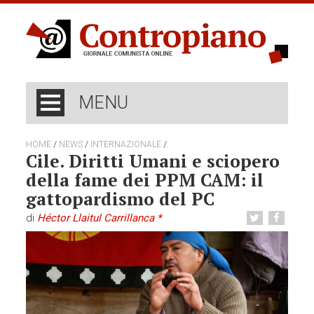
MENU
/
/
/
HOME
NEWS
INTERNAZIONALE
Cile. Diritti Umani e sciopero
della fame dei PPM CAM: il
gattopardismo del PC
di
Héctor Llaitul Carrillanca *