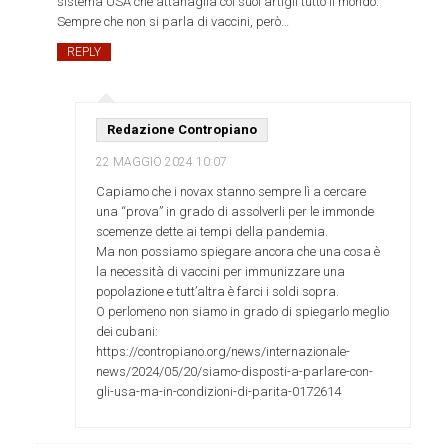
sistema USA che attanaglia coi suoi artigli tutto il mondo.
Sempre che non si parla di vaccini, però…
REPLY
Redazione Contropiano
22 MAGGIO 2024
10:07
Capiamo che i novax stanno sempre lì a cercare
una “prova” in grado di assolverli per le immonde
scemenze dette ai tempi della pandemia.
Ma non possiamo spiegare ancora che una cosa è
la necessità di vaccini per immunizzare una
popolazione e tutt’altra è farci i soldi sopra.
O perlomeno non siamo in grado di spiegarlo meglio
dei cubani:
https://contropiano.org/news/internazionale-
news/2024/05/20/siamo-disposti-a-parlare-con-
gli-usa-ma-in-condizioni-di-parita-0172614