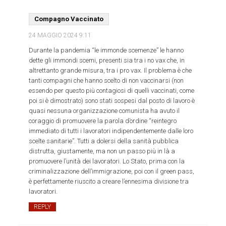
Compagno Vaccinato
24 MAGGIO 2024
9:11
Durante la pandemia “le immonde scemenze” le hanno
dette gli immondi scemi, presenti sia tra i no vax che, in
altrettanto grande misura, tra i pro vax. Il problema è che
tanti compagni che hanno scelto di non vaccinarsi (non
essendo per questo più contagiosi di quelli vaccinati, come
poi si è dimostrato) sono stati sospesi dal posto di lavoro è
quasi nessuna organizzazione comunista ha avuto il
coraggio di promuovere la parola d’ordine “reintegro
immediato di tutti i lavoratori indipendentemente dalle loro
scelte sanitarie”. Tutti a dolersi della sanità pubblica
distrutta, giustamente, ma non un passo più in là a
promuovere l’unità dei lavoratori. Lo Stato, prima con la
criminalizzazione dell’immigrazione, poi con il green pass,
è perfettamente riuscito a creare l’ennesima divisione tra
lavoratori.
REPLY