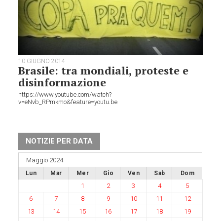
10 GIUGNO 2014
Brasile: tra mondiali, proteste e
disinformazione
https://www.youtube.com/watch?
v=eNvb_RPmkmo&feature=youtu.be
NOTIZIE PER DATA
Maggio 2024
Lun
Mar
Mer
Gio
Ven
Sab
Dom
1
2
3
4
5
6
7
8
9
10
11
12
13
14
15
16
17
18
19