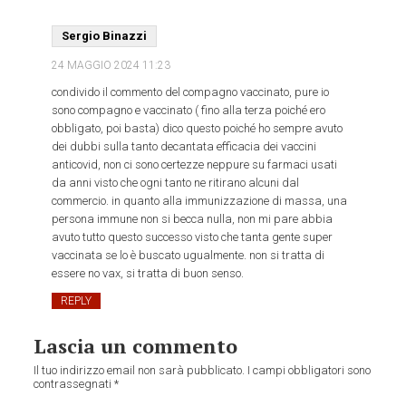
Sergio Binazzi
24 MAGGIO 2024
11:23
condivido il commento del compagno vaccinato, pure io
sono compagno e vaccinato ( fino alla terza poiché ero
obbligato, poi basta) dico questo poiché ho sempre avuto
dei dubbi sulla tanto decantata efficacia dei vaccini
anticovid, non ci sono certezze neppure su farmaci usati
da anni visto che ogni tanto ne ritirano alcuni dal
commercio. in quanto alla immunizzazione di massa, una
persona immune non si becca nulla, non mi pare abbia
avuto tutto questo successo visto che tanta gente super
vaccinata se lo è buscato ugualmente. non si tratta di
essere no vax, si tratta di buon senso.
REPLY
Lascia un commento
Il tuo indirizzo email non sarà pubblicato.
I campi obbligatori sono
contrassegnati
*