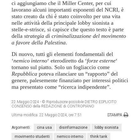
ci aggiungiamo che il Miller Center, per cui
lavorano alcuni importanti esponenti del NCRI, è
stato creato da chi è stato coinvolto per una vita
nelle attività della principale lobby sionista a
stelle-e-strisce, si capisce che questo testo è parte
della
strategia di criminalizzazione del movimento
a favore della Palestina
.
Di nuovo, tutti gli elementi fondamentali del
‘
nemico
interno
‘ eterodiretto da ‘
forze
esterne
‘
tornano sul piatto. Solo un fogliaccio come
Repubblica
poteva rilanciare un “rapporto” del
genere, palesemente finanziato per interessi politici
ma presentato come “ricerca indipendente”.
22 Maggio 2024
- © Riproduzione possibile DIETRO ESPLICITO
CONSENSO della REDAZIONE di CONTROPIANO
STAMPA
Ultima modifica:
22 Maggio 2024, ore 7:51
Argomenti:
cina usa
disinformazione
lobby sionista
movimento studenti
nemico interno
think tank