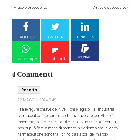
‹
Articolo precedente
Articolo successivo
›
FACEBOOK
TWITTER
LINKEDIN
WhatsApp
Flipboard
4 Commenti
Roberto
22 MAGGIO 2024
9:49
Tra le figure chiave del NCRI “chi è legato… all’industria
farmaceutica”, addirittura chi “ha lavorato per Pffizer”.
Insomma, sempreché non si parli di vaccini e pandemia,
non si può fare a meno di mettere in evidenza che le lobby
farmaceutiche sono tra i principali attori del marcio