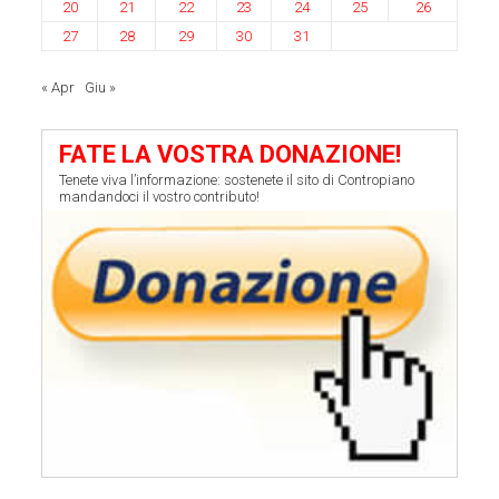
20
21
22
23
24
25
26
27
28
29
30
31
« Apr
Giu »
FATE LA VOSTRA DONAZIONE!
Tenete viva l’informazione: sostenete il sito di Contropiano
mandandoci il vostro contributo!