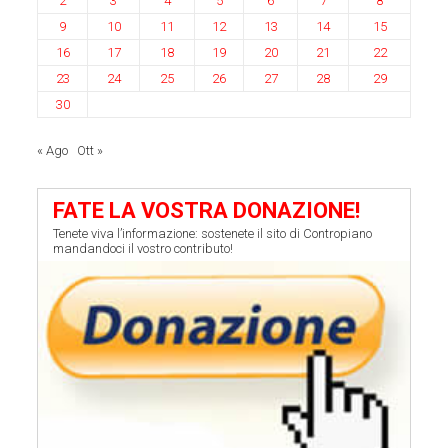
2
3
4
5
6
7
8
9
10
11
12
13
14
15
16
17
18
19
20
21
22
23
24
25
26
27
28
29
30
« Ago
Ott »
FATE LA VOSTRA DONAZIONE!
Tenete viva l’informazione: sostenete il sito di Contropiano
mandandoci il vostro contributo!