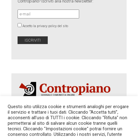
Contropiano? Iscriviti alla nostra newsletter:
Accetto la privacy policy del sito
Questo sito utilizza cookie e strumenti analoghi per erogare
il servizio e trattare i tuoi dati. Cliccando “Accetta tutti”,
Autorizzazione del Tribunale di Roma 286 del 31
acconsenti all'uso di TUTTI i cookie. Cliccando "Rifiuta" non
dicembre 2014. Direttore Responsabile: Sergio
permetterai al sito di salvare alcun cookie tranne quelli
Cararo. Indirizzo: V.Casalbruciato 27- sc. B - 00159
tecnici. Cliccando "Impostazioni cookie" potrai fornire un
Roma -
consenso controllato. Utilizzando i nostri servizi, l'utente
Tel. 06.640.122.19 -
redazione@contropiano.org