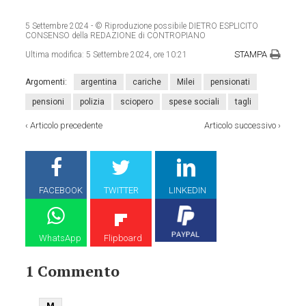
5 Settembre 2024
- © Riproduzione possibile DIETRO ESPLICITO
CONSENSO della REDAZIONE di CONTROPIANO
STAMPA
Ultima modifica:
5 Settembre 2024, ore 10:21
Argomenti:
argentina
cariche
Milei
pensionati
pensioni
polizia
sciopero
spese sociali
tagli
‹
Articolo precedente
Articolo successivo
›
FACEBOOK
TWITTER
LINKEDIN
WhatsApp
Flipboard
1 Commento
M