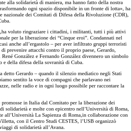
te alla solidarietà di maniera, ma hanno fatto della nostra
trasformando ogni spazio disponibile in un fronte di lotta», ha
re nazionale dei Comitati di Difesa della Rivoluzione (CDR),
Cuba.
voluto ringraziare i cittadini, i militanti, tutti i più attivi
onale per la liberazione dei “Cinque eroi”. Condannati nel
si anche all’ergastolo – per aver infiltrato gruppi terroristi
e di prevenire attacchi contro il proprio paese, Gerardo,
 René González e Fernando González divennero un simbolo
o e della difesa della sovranità di Cuba.
 detto Gerardo – quando il silenzio mediatico negli Stati
bbiamo sentito la voce di compagni che parlavano nei
azze, nelle radio e in ogni luogo possibile per raccontare la
 promosse in Italia dal Comitato per la liberazione dei
di solidarietà e molte con epicentro nell’Università di Roma,
e all’Università La Sapienza di Roma,in collaborazione con
 Villetta, con il Centro Studi CESTES, l’USB organizzò
viaggi di solidarietà all’Avana.