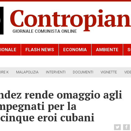
IONALE
FLASH NEWS
ECONOMIA
AMBIENTE
S
ORE K
MALAPOLIZIA
INTERVENTI
DOCUMENTI
VIGNETTE
VID
dez rende omaggio agli
impegnati per la
 cinque eroi cubani