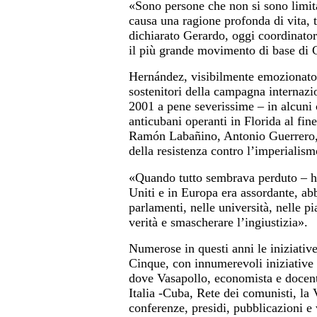
«Sono persone che non si sono limita
causa una ragione profonda di vita, 
dichiarato Gerardo, oggi coordinato
il più grande movimento di base di 
Hernández, visibilmente emozionato,ha 
sostenitori della campagna internazi
2001 a pene severissime – in alcuni ca
anticubani operanti in Florida al fin
Ramón Labañino, Antonio Guerrero,
della resistenza contro l’imperialism
«Quando tutto sembrava perduto – ha
Uniti e in Europa era assordante, a
parlamenti, nelle università, nelle pi
verità e smascherare l’ingiustizia».
Numerose in questi anni le iniziative
Cinque, con innumerevoli iniziative 
dove Vasapollo, economista e docent
Italia -Cuba, Rete dei comunisti, la
conferenze, presidi, pubblicazioni e 