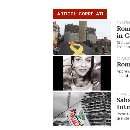
ARTICOLI CORRELATI
10 APRI
Roma
in 
Si è svo
Traiana 
21 AGO
Roma
Apprend
incurabi
4 MAGG
Saba
Inte
Roma No
grande m