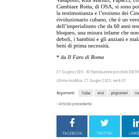
Cambiare Rotta, di OSA, si sono poi 
la testimonianza e l’eroismo dei Cin
rivoluzionario cubano, che è un vero 
dell’imperialismo che da 60 anni tent
bloqueo, una misura infame che non h
deboli, i bambini e gli anziani e mal
beni di prima necessità.
* da
Il Faro di Roma
27 Giugno 2025
- © Riproduzione possibile D
Ultima modifica:
27 Giugno 2025, ore 8:07
Argomenti:
Cuba
eroi
prigionieri
r
‹
Articolo precedente
FACEBOOK
TWITTER
LINK