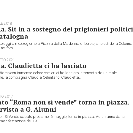
LE 2018
. Sit in a sostegno dei prigionieri politici
Catalogna
lto oggi a mezzogiorno a Piazza della Madonna di Loreto, ai piedi della Colonna
nel foro...
STO 2021
. Claudietta ci ha lasciato
iamo con immenso dolore che ieri ci ha lasciato, stroncata da un male
le, la compagna Claudia Celentano, Claudietta...
IO 2017
to “Roma non si vende” torna in piazza.
rvista a G. Alunni
n Si Vende sabato prossimo, 6 maggio, torna in piazza. Ad un anno dalla
anifestazione del 19...