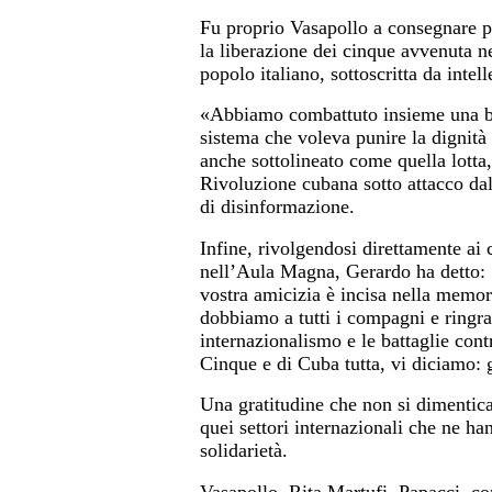
Fu proprio Vasapollo a consegnare pe
la liberazione dei cinque avvenuta ne
popolo italiano, sottoscritta da intelle
«Abbiamo combattuto insieme una bat
sistema che voleva punire la dignità
anche sottolineato come quella lotta,
Rivoluzione cubana sotto attacco da
di disinformazione.
Infine, rivolgendosi direttamente ai 
nell’Aula Magna, Gerardo ha detto: «V
vostra amicizia è incisa nella memor
dobbiamo a tutti i compagni e ringr
internazionalismo e le battaglie co
Cinque e di Cuba tutta, vi diciamo: 
Una gratitudine che non si dimentica
quei settori internazionali che ne han
solidarietà.
Vasapollo, Rita Martufi, Papacci, co