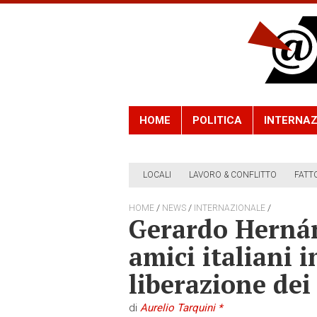
HOME
POLITICA
INTERNAZ
LOCALI
LAVORO & CONFLITTO
FATT
/
/
/
HOME
NEWS
INTERNAZIONALE
Gerardo Hernán
amici italiani 
liberazione dei
di
Aurelio Tarquini *