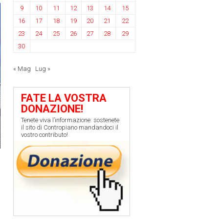
9
10
11
12
13
14
15
16
17
18
19
20
21
22
23
24
25
26
27
28
29
30
« Mag
Lug »
FATE LA VOSTRA
DONAZIONE!
Tenete viva l’informazione: sostenete
il sito di Contropiano mandandoci il
vostro contributo!