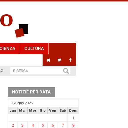
CIENZA
CULTURA
EO
NOTIZIE PER DATA
Giugno 2025
Lun
Mar
Mer
Gio
Ven
Sab
Dom
1
2
3
4
5
6
7
8