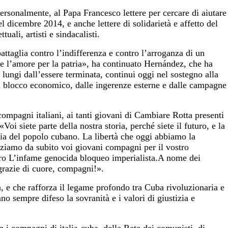
rsonalmente, al Papa Francesco lettere per cercare di aiutare
l dicembre 2014, e anche lettere di solidarietà e affetto del
ttuali, artisti e sindacalisti.
taglia contro l’indifferenza e contro l’arroganza di un
 e l’amore per la patria», ha continuato Hernández, che ha
 lungi dall’essere terminata, continui oggi nel sostegno alla
l blocco economico, dalle ingerenze esterne e dalle campagne
compagni italiani, ai tanti giovani di Cambiare Rotta presenti
oi siete parte della nostra storia, perché siete il futuro, e la
ia del popolo cubano. La libertà che oggi abbiamo la
aziamo da subito voi giovani compagni per il vostro
ntro L’infame genocida bloqueo imperialista.A nome dei
grazie di cuore, compagni!».
, e che rafforza il legame profondo tra Cuba rivoluzionaria e
no sempre difeso la sovranità e i valori di giustizia e
n i compagni di italia-cuba, della Rete dei comunisti, di