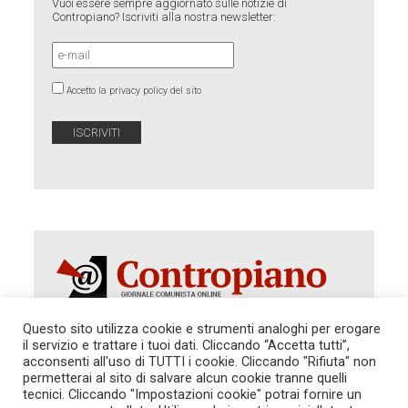
Vuoi essere sempre aggiornato sulle notizie di
Contropiano? Iscriviti alla nostra newsletter:
Accetto la privacy policy del sito
Questo sito utilizza cookie e strumenti analoghi per erogare
il servizio e trattare i tuoi dati. Cliccando “Accetta tutti”,
Autorizzazione del Tribunale di Roma 286 del 31
acconsenti all'uso di TUTTI i cookie. Cliccando "Rifiuta" non
dicembre 2014. Direttore Responsabile: Sergio
permetterai al sito di salvare alcun cookie tranne quelli
Cararo. Indirizzo: V.Casalbruciato 27- sc. B - 00159
tecnici. Cliccando "Impostazioni cookie" potrai fornire un
Roma -