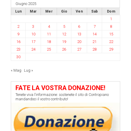
Giugno 2025
Lun
Mar
Mer
Gio
Ven
Sab
Dom
1
2
3
4
5
6
7
8
9
10
11
12
13
14
15
16
17
18
19
20
21
22
23
24
25
26
27
28
29
30
« Mag
Lug »
FATE LA VOSTRA DONAZIONE!
Tenete viva l’informazione: sostenete il sito di Contropiano
mandandoci il vostro contributo!