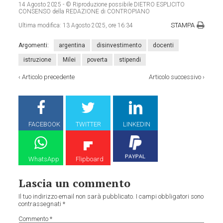
14 Agosto 2025
- © Riproduzione possibile DIETRO ESPLICITO
CONSENSO della REDAZIONE di CONTROPIANO
STAMPA
Ultima modifica:
13 Agosto 2025, ore 16:34
Argomenti:
argentina
disinvestimento
docenti
istruzione
Milei
poverta
stipendi
‹
Articolo precedente
Articolo successivo
›
FACEBOOK
TWITTER
LINKEDIN
WhatsApp
Flipboard
Lascia un commento
Il tuo indirizzo email non sarà pubblicato.
I campi obbligatori sono
contrassegnati
*
Commento
*