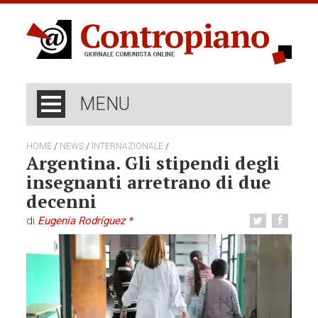
MENU
/
/
/
HOME
NEWS
INTERNAZIONALE
Argentina. Gli stipendi degli
insegnanti arretrano di due
decenni
di
Eugenia Rodríguez *