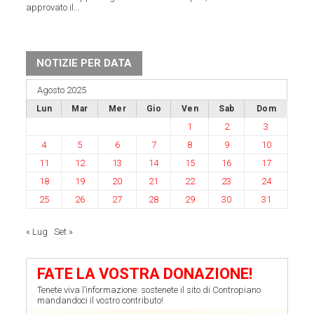
approvato il...
NOTIZIE PER DATA
Agosto 2025
Lun
Mar
Mer
Gio
Ven
Sab
Dom
1
2
3
4
5
6
7
8
9
10
11
12
13
14
15
16
17
18
19
20
21
22
23
24
25
26
27
28
29
30
31
« Lug
Set »
FATE LA VOSTRA DONAZIONE!
Tenete viva l’informazione: sostenete il sito di Contropiano
mandandoci il vostro contributo!