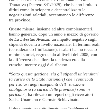
Trattativa (Decreto 341/2025), che hanno limitato
diritti come lo sciopero e decentralizzato le
negoziazioni salariali, accentuando le differenze
tra province.
Queste misure, insieme ad altre complementari,
hanno generato, dopo un anno e mezzo di governo
de
La Libertad Avanza
, un impatto negativo sugli
stipendi docenti a livello nazionale. In termini reali
(considerando l’inflazione), i salari hanno toccato
minimi storici, regredendo ai livelli del 2005, con
la differenza che allora la tendenza era alla
crescita, mentre oggi è al ribasso.
“
Sotto questa gestione, sia gli stipendi universitari
(a carico dello Stato nazionale) che i contributi
per i salari degli insegnanti dell’istruzione
obbligatoria (a carico delle province) sono in
pericolo
“, ha rilevato un report degli ricercatori
Sacha Unamuno e Germán Schiavinato.
Il documento ha sottolineato che “
sebbene si