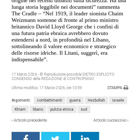
origine nei recenti dibattiti sulla sicurezza. Ha una
lunga storia leggibile nei documenti” rammenta
The Cradle – “Nel 1919, il leader sionista Chaim
Weizmann sostenne di fronte al primo ministro
britannico David Lloyd George che i confini di
una futura patria ebraica avrebbero dovuto
estendersi a nord, in profondità nel Libano,
sottolineando il valore economico e strategico
delle risorse idriche. Il Litani, suggerì, era
indispensabile”.
17 Marzo 2026
- © Riproduzione possibile DIETRO ESPLICITO
CONSENSO della REDAZIONE di CONTROPIANO
STAMPA
Ultima modifica:
17 Marzo 2026, ore 10:59
Argomenti:
combattimenti
guerra
Hezbollah
israele
Khiam
libano
pulizia etnica
sud
‹
Articolo precedente
Articolo successivo
›