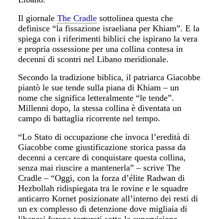
Il giornale
The Cradle
sottolinea questa che
definisce “la fissazione israeliana per Khiam”. E la
spiega con i riferimenti biblici che ispirano la vera
e propria ossessione per una collina contesa in
decenni di scontri nel Libano meridionale.
Secondo la tradizione biblica, il patriarca Giacobbe
piantò le sue tende sulla piana di Khiam – un
nome che significa letteralmente “le tende”.
Millenni dopo, la stessa collina è diventata un
campo di battaglia ricorrente nel tempo.
“Lo Stato di occupazione che invoca l’eredità di
Giacobbe come giustificazione storica passa da
decenni a cercare di conquistare questa collina,
senza mai riuscire a mantenerla” – scrive The
Cradle – “Oggi, con la forza d’élite Radwan di
Hezbollah ridispiegata tra le rovine e le squadre
anticarro Kornet posizionate all’interno dei resti di
un ex complesso di detenzione dove migliaia di
libanesi furono torturati sotto la supervisione