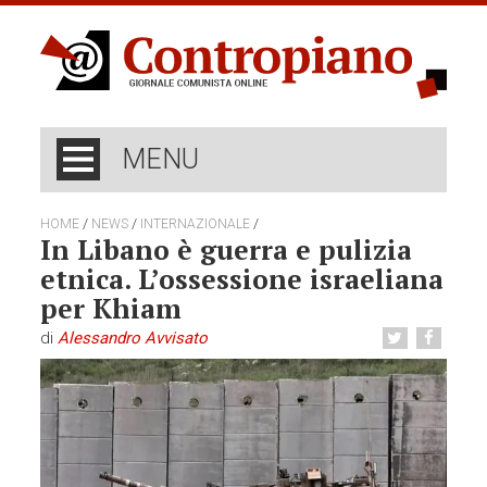
MENU
/
/
/
HOME
NEWS
INTERNAZIONALE
In Libano è guerra e pulizia
etnica. L’ossessione israeliana
per Khiam
di
Alessandro Avvisato