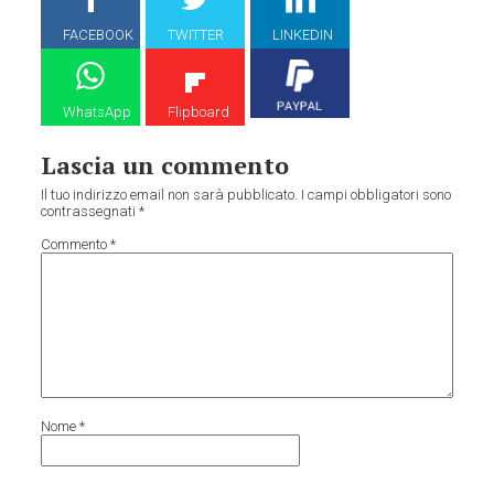
FACEBOOK
TWITTER
LINKEDIN
WhatsApp
Flipboard
Lascia un commento
Il tuo indirizzo email non sarà pubblicato.
I campi obbligatori sono
contrassegnati
*
Commento
*
Nome
*