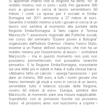
Si apprende intanto che la Regione ha detto “no” al
reddito minimo, non ci sono i soldi. Per garantire 300
euro ai giovani in cerca di lavoro servirebbero 60
milioni. I conti: La spesa per il sociale in Emilia-
Romagna nel 2011 ammonta a 27 milioni di euro.
Garantire il reddito minimo a tutti i giovani in cerca di un
lavoro non sembra al momento alla portata della
Regione Emilia-Romagna. A farlo capire è Teresa
Marzocchi *, assessore regionale alle Politiche sociali,
nel corso del seminario “Essere poveri a Bologna”
organizzato dall’Istituto Gramsci. «Siamo l’unico Stato,
insieme a un Paese dell’est europeo, che non ha un
reddito minimo per l’inserimento al lavoro – sottolinea
Marzocchi – ma in questo momento non solo non
possiamo permettercelo: non possiamo neanche
pensarlo». E la Regione Emilia-Romagna, nonostante
sia una delle più in salute in Italia, è sulla stessa barca.
«Abbiamo fatto un calcolo – spiega l’assessore – per
dare un minimo, 300 euro, a tutti i nostri giovani che
hanno terminato gli studi e sono in cerca di un lavoro,
servirebbe tutto il bilancio sociale della Regione,
ovvero 60 milioni di euro». Dunque, sembra dire
Marzocchi, al momento pare una misura inapplicabile.
Soprattutto con le previsioni fosche sul prossimo
futuro. «Il prossimo anno non riusciremo a coprire i