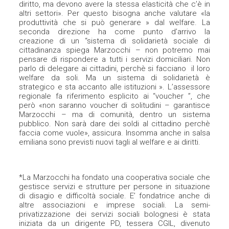
diritto, ma devono avere la stessa elasticità che c’è in
altri settori». Per questo bisogna anche valutare «la
produttività che si può generare » dal welfare. La
seconda direzione ha come punto d’arrivo la
creazione di un “sistema di solidarietà sociale di
cittadinanza spiega Marzocchi – non potremo mai
pensare di rispondere a tutti i servizi domiciliari. Non
parlo di delegare ai cittadini, perchè si facciano il loro
welfare da soli. Ma un sistema di solidarietà è
strategico e sta accanto alle istituzioni ». L’assessore
regionale fa riferimento esplicito ai “voucher ”, che
però «non saranno voucher di solitudini – garantisce
Marzocchi – ma di comunità, dentro un sistema
pubblico. Non sarà dare dei soldi al cittadino perchè
faccia come vuole», assicura. Insomma anche in salsa
emiliana sono previsti nuovi tagli al welfare e ai diritti.
*La Marzocchi ha fondato una cooperativa sociale che
gestisce servizi e strutture per persone in situazione
di disagio e difficoltà sociale. E’ fondatrice anche di
altre associazioni e imprese sociali. La semi-
privatizzazione dei servizi sociali bolognesi è stata
iniziata da un dirigente PD, tessera CGIL, divenuto