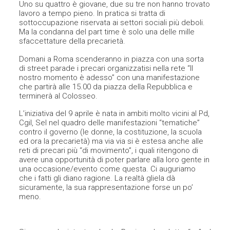
Uno su quattro è giovane, due su tre non hanno trovato
lavoro a tempo pieno. In pratica si tratta di
sottoccupazione riservata ai settori sociali più deboli.
Ma la condanna del part time è solo una delle mille
sfaccettature della precarietà.
Domani a Roma scenderanno in piazza con una sorta
di street parade i precari organizzatisi nella rete “Il
nostro momento è adesso” con una manifestazione
che partirà alle 15.00 da piazza della Repubblica e
terminerà al Colosseo.
L’iniziativa del 9 aprile è nata in ambiti molto vicini al Pd,
Cgil, Sel nel quadro delle manifestazioni “tematiche”
contro il governo (le donne, la costituzione, la scuola
ed ora la precarietà) ma via via si è estesa anche alle
reti di precari più “di movimento”, i quali ritengono di
avere una opportunità di poter parlare alla loro gente in
una occasione/evento come questa. Ci auguriamo
che i fatti gli diano ragione. La realtà gliela dà
sicuramente, la sua rappresentazione forse un po’
meno.