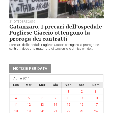
31 OTTOBRE 2019
Catanzaro. I precari dell’ospedale
Pugliese Ciaccio ottengono la
proroga dei contratti
I precari dell’ospedale Pugliese Ciaccio ottengono la proroga dei
contratti dopo una mattinata di tensioni e le dimissioni del...
NOTIZIE PER DATA
Aprile 2011
Lun
Mar
Mer
Gio
Ven
Sab
Dom
1
2
3
4
5
6
7
8
9
10
11
12
13
14
15
16
17
18
19
20
21
22
23
24