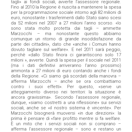
tagli» ai fondi sociali, avverte l’assessore regionale.
Fino al 2010 la Regione è riuscita a mantenere la spesa
per la programmazione sociale intorno agli 82 milioni di
euro, nonostante i trasferimenti dallo Stato siano scesi
da 52 milioni nel 2007 a 27 milioni l’anno scorso. «Io
sono stata molto protetta dai tagli – ammette
Marzocchi – ma nonostante questo abbiamo
comunque un ritorno di grande insoddisfazione da
parte dei cittadini», dato che «anche i Comuni hanno
dovuto tagliare sul welfare». E nel 2011 sarà peggio,
perchè «dallo Stato finora ci garantiscono solo 17
milioni », avverte. Quindi la spesa per il sociale nel 2011
(ma i dati definitivi arriveranno l’anno prossimo)
ammonta a 27 milioni di euro contando anche i fondi
della Regione. «Ci siamo già scordati della manovra –
afferma Marzocchi – anche se ora combattiamo
contro i suoi effetti». Per questo, «serve un
atteggiamento diverso nei territori: la situazione è
ancora gravissima». Secondo l’assessore regionale,
dunque, «siamo costretti a una riflessione» sui servizi
sociali, anche se «il nostro sistema è vincente». Per
Marzocchi bisognerà muoversi «in due direzioni»: la
prima è pensare di «fare profitto mentre si fa welfare.
È un mito che i servizi sociali non si comprano –
afferma l’assessore regionale – sono e restano un