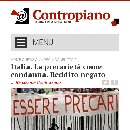
MENU
/
/
/
HOME
NEWS
LAVORO & CONFLITTO
Italia. La precarietà come
condanna. Reddito negato
di
Redazione Contropiano