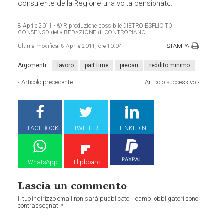
consulente della Regione una volta pensionato.
8 Aprile 2011
- © Riproduzione possibile DIETRO ESPLICITO
CONSENSO della REDAZIONE di CONTROPIANO
STAMPA
Ultima modifica:
8 Aprile 2011, ore 10:04
Argomenti:
lavoro
part time
precari
reddito minimo
‹
Articolo precedente
Articolo successivo
›
FACEBOOK
TWITTER
LINKEDIN
WhatsApp
Flipboard
Lascia un commento
Il tuo indirizzo email non sarà pubblicato.
I campi obbligatori sono
contrassegnati
*