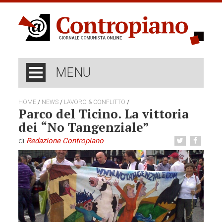
MENU
/
/
/
HOME
NEWS
LAVORO & CONFLITTO
Parco del Ticino. La vittoria
dei “No Tangenziale”
di
Redazione Contropiano