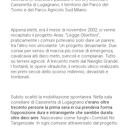
Cassinetta di Lugagnano, il territorio del Parco del
Ticino e del Parco Agricolo Sud Milano.
Appena eletti, era il mese di novembre 2002, ci venne
recapitato il progetto Anas: “Legge Obiettivo”,
praticamente i comuni potevano solo dare un parere,
tra l’altro non vincolante. Un progetto devastante. Due
corsie per senso di marcia più corsie di emergenza,
cavalcavia alti dieci metri, svincoli e complanari. Tutto
su terreni agricoli. A trecento metri dal Naviglio Grande.
I fontanili, le opere idrauliche, il reticolo idrico realizzato
nei primi secoli dello scorso millennio, devastati e
tombinati.
Subito scattò la mobilitazione spontanea. Nella sala
consiliare di Cassinetta di Lugagnano
c’erano oltre
trecento persone la prima sera in cui prendeva forma
l’opposizione dura e intransigente che sarebbe durata
oltre dieci anni
. Nascevano come funghi i Comitati No
Tangenziale. In ogni comune attraversato dal progetto.