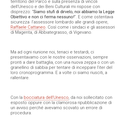
territorio del Parco e sulla presenza di vincoli
dell’Unesco e dei Beni Culturali mi rispose con
disprezzo: “
Siamo stufi di dirvelo, noi abbiamo la Legge
Obiettivo e non ci ferma nessuno!
”. E come ostentava
sicurezza l’assessore lombardo alle grandi opere,
Raffaele Cattaneo
. Così come i sindaci e gli assessori
di Magenta, di Abbiategrasso, di Vigevano.
Ma ad ogni riunione noi, tenaci e testardi, ci
presentavamo con le nostre osservazioni, sempre
pronti a dare battaglia, con una nuova zeppa o con un
granellino di sabbia per tentare di inceppare l’iter del
loro cronoprogramma. E a volte ci siamo riusciti, a
rallentare.
Con la
bocciatura dell’Unesco
, da noi sollecitato con
esposto oppure con la clamorosa ripubblicazione di
un avviso perché avevamo scovato un errore di
procedura.