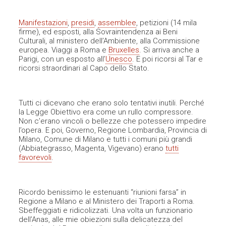
Manifestazioni
,
presidi
,
assemblee
, petizioni (14 mila
firme), ed esposti, alla Sovraintendenza ai Beni
Culturali, al ministero dell’Ambiente, alla Commissione
europea. Viaggi a Roma e
Bruxelles
. Si arriva anche a
Parigi, con un esposto all’
Unesco
. E poi ricorsi al Tar e
ricorsi straordinari al Capo dello Stato.
Tutti ci dicevano che erano solo tentativi inutili. Perché
la Legge Obiettivo era come un rullo compressore.
Non c’erano vincoli o bellezze che potessero impedire
l’opera. E poi, Governo, Regione Lombardia, Provincia di
Milano, Comune di Milano e tutti i comuni più grandi
(Abbiategrasso, Magenta, Vigevano) erano
tutti
favorevoli
.
Ricordo benissimo le estenuanti “riunioni farsa” in
Regione a Milano e al Ministero dei Traporti a Roma.
Sbeffeggiati e ridicolizzati. Una volta un funzionario
dell’Anas, alle mie obiezioni sulla delicatezza del