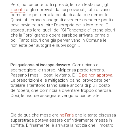
Però, nonostante tutti i presidi, le manifestazioni, gli
incontri
e gli imprevisti da noi provocati, tutti davano
comunque per certa la colata di asfalto e cemento.
Quasi tutti erano rassegnati a vedere crescere ponti e
cavalcavia ed a subire l’esproprio della loro terra. E
soprattutto loro, quelli del “SI Tangenziale” erano sicuri
che la “loro” grande opera sarebbe arrivata, prima o
poi. Tanto sicuri che già pervenivano in Comune le
richieste per autogrill e nuovi sogni…
Poi qualcosa si inceppa davvero.
Cominciano a
scarseggiere le risorse. Malpensa perde terreno.
Passano i mesi. I costi lievitano. E il
Cipe non approva
.
Le prescrizioni e le mitigazioni da noi provocate per
tutelare il territorio fanno salire ancora di più il costo
dell’opera, che comincia a diventare troppo onerosa.
Così, le risorse assegnate vengono cancellate.
Già da qualche mese era
nell’aria
che la tanto discussa
superstrada poteva essere definitivamente messa in
soffitta. E finalmente, è arrivata la notizia che il mostro