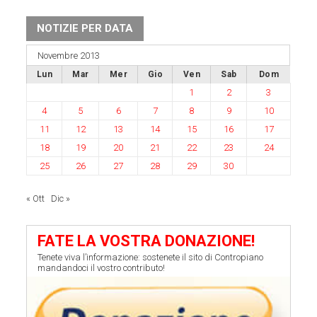
NOTIZIE PER DATA
Novembre 2013
Lun
Mar
Mer
Gio
Ven
Sab
Dom
1
2
3
4
5
6
7
8
9
10
11
12
13
14
15
16
17
18
19
20
21
22
23
24
25
26
27
28
29
30
« Ott
Dic »
FATE LA VOSTRA DONAZIONE!
Tenete viva l’informazione: sostenete il sito di Contropiano
mandandoci il vostro contributo!