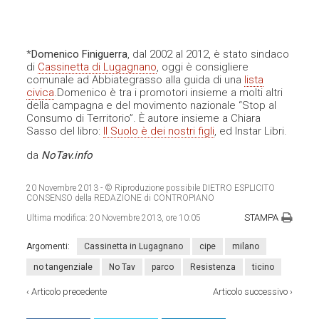
*
Domenico Finiguerra
, dal 2002 al 2012, è stato sindaco
di
Cassinetta di Lugagnano
, oggi è consigliere
comunale ad Abbiategrasso alla guida di una
lista
civica
.Domenico è tra i promotori insieme a molti altri
della campagna e del movimento nazionale “Stop al
Consumo di Territorio”. È autore insieme a Chiara
Sasso del libro:
Il Suolo è dei nostri figli
, ed Instar Libri.
da
NoTav.info
20 Novembre 2013
- © Riproduzione possibile DIETRO ESPLICITO
CONSENSO della REDAZIONE di CONTROPIANO
STAMPA
Ultima modifica:
20 Novembre 2013, ore 10:05
Argomenti:
Cassinetta in Lugagnano
cipe
milano
no tangenziale
No Tav
parco
Resistenza
ticino
‹
Articolo precedente
Articolo successivo
›