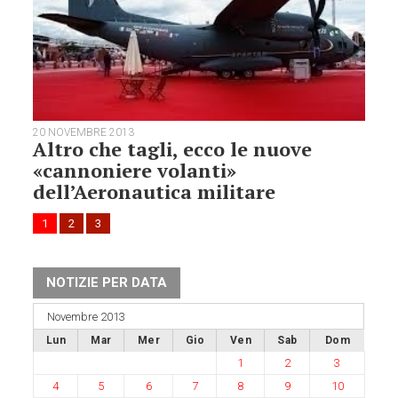
20 NOVEMBRE 2013
Altro che tagli, ecco le nuove
«cannoniere volanti»
dell’Aeronautica militare
1
2
3
NOTIZIE PER DATA
Novembre 2013
Lun
Mar
Mer
Gio
Ven
Sab
Dom
1
2
3
4
5
6
7
8
9
10