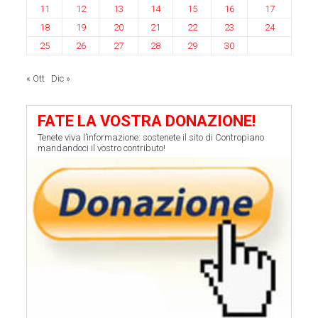
11
12
13
14
15
16
17
18
19
20
21
22
23
24
25
26
27
28
29
30
« Ott
Dic »
FATE LA VOSTRA DONAZIONE!
Tenete viva l’informazione: sostenete il sito di Contropiano
mandandoci il vostro contributo!