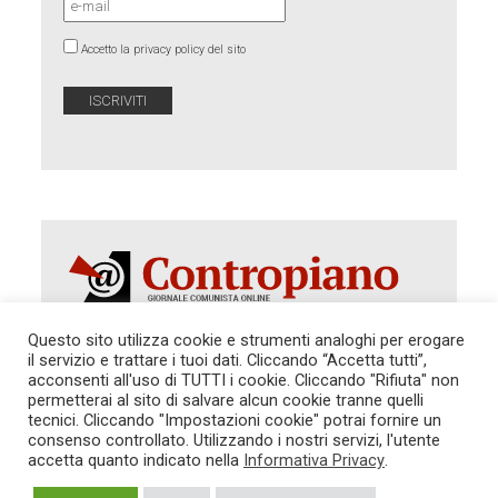
Accetto la privacy policy del sito
Questo sito utilizza cookie e strumenti analoghi per erogare
il servizio e trattare i tuoi dati. Cliccando “Accetta tutti”,
Autorizzazione del Tribunale di Roma 286 del 31
acconsenti all'uso di TUTTI i cookie. Cliccando "Rifiuta" non
dicembre 2014. Direttore Responsabile: Sergio
permetterai al sito di salvare alcun cookie tranne quelli
Cararo. Indirizzo: V.Casalbruciato 27- sc. B - 00159
tecnici. Cliccando "Impostazioni cookie" potrai fornire un
Roma -
consenso controllato. Utilizzando i nostri servizi, l'utente
Tel. 06.640.122.19 -
redazione@contropiano.org
accetta quanto indicato nella
Informativa Privacy
.
SOSTIENICI!
REDAZIONE
CONTATTI
TG CONTROPIANO
LINK CONSIGLIATI