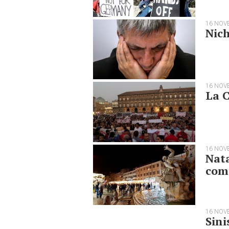
16 NOV
Nich
16 NOV
La C
16 NOV
Nata
com
16 NOV
Sini