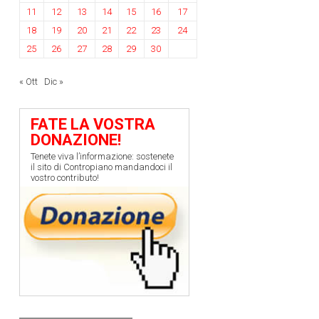
11
12
13
14
15
16
17
18
19
20
21
22
23
24
25
26
27
28
29
30
« Ott
Dic »
FATE LA VOSTRA
DONAZIONE!
Tenete viva l’informazione: sostenete
il sito di Contropiano mandandoci il
vostro contributo!