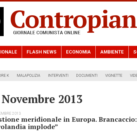
IONALE
FLASH NEWS
ECONOMIA
AMBIENTE
S
ORE K
MALAPOLIZIA
INTERVENTI
DOCUMENTI
VIGNETTE
VID
6 Novembre 2013
EMBRE 2013
tione meridionale in Europa. Brancaccio:
rolandia implode”