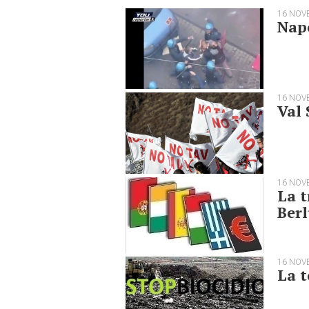
16 NOV
Napo
16 NOV
Val 
16 NOV
La t
Berl
16 NOV
La t