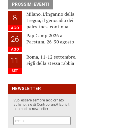
PROSSIMI EVENTI
Milano. L’inganno della
8
tregua, il genocidio dei
palestinesi continua
AGO
Pap Camp 2026 a
26
Paestum, 26-30 agosto
AGO
Roma, 11-12 settembre.
11
Figli della stessa rabbia
SET
NEWSLETTER
Vuoi essere sempre aggiornato
sulle notizie di Contropiano? Iscriviti
alla nostra newsletter: