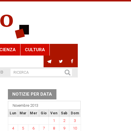
CIENZA
CULTURA
EO
NOTIZIE PER DATA
Novembre 2013
Lun
Mar
Mer
Gio
Ven
Sab
Dom
1
2
3
4
5
6
7
8
9
10