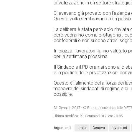
privatizzazione in un settore strategico
Ci avevano già provato con l'azienda d
Questa volta sembravano a un passo dal
La delibera è stata però solo rinviata 
però vedranno come protagonisti quei 
confederali e non si sono arresi segna
In piazza i lavoratori hanno valutato p
per la settimana prossima.
Il Sindaco e il PD oramai sono allo sban
e la politica delle privatizzazioni conv
Questo è l'alimento della forza dei la
manovre dei sindacati di regime e di un
possibile.
31 Gennaio 2017
- © Riproduzione possibile D
Ultima modifica:
31 Gennaio 2017, ore 20:05
Argomenti:
amiu
Genova
lavoratori