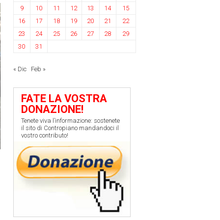
9
10
11
12
13
14
15
16
17
18
19
20
21
22
23
24
25
26
27
28
29
30
31
« Dic
Feb »
FATE LA VOSTRA
DONAZIONE!
Tenete viva l’informazione: sostenete
il sito di Contropiano mandandoci il
vostro contributo!