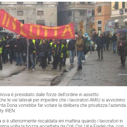
nova è presidiato dalle forze dell'ordine in assetto
le vie laterali per impedire che i lavoratori AMIU si avvicinino
unta Doria vorrebbe far votare la delibera che privatizza l'azienda
ity IREN.
i è ulteriormente riscaldata ieri mattina quando i lavoratori in
a volta la bozza accettata da Cgil, Cisl, Uil e Fiadel che, con