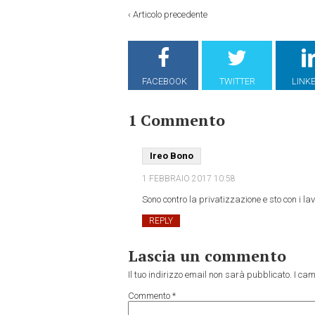
‹
Articolo precedente
FACEBOOK
TWITTER
LINK
1 Commento
Ireo Bono
1 FEBBRAIO 2017
10:58
Sono contro la privatizzazione e sto con i la
REPLY
Lascia un commento
Il tuo indirizzo email non sarà pubblicato.
I cam
Commento
*