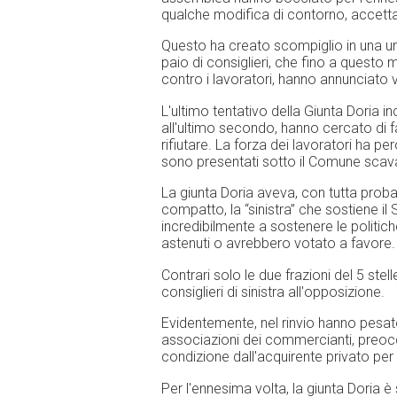
qualche modifica di contorno, accettav
Questo ha creato scompiglio in una un
paio di consiglieri, che fino a ques
contro i lavoratori, hanno annunciato 
L'ultimo tentativo della Giunta Doria i
all'ultimo secondo, hanno cercato di f
rifiutare. La forza dei lavoratori ha p
sono presentati sotto il Comune scav
La giunta Doria aveva, con tutta probab
compatto, la “sinistra” che sostiene i
incredibilmente a sostenere le politiche
astenuti o avrebbero votato a favore.
Contrari solo le due frazioni del 5 stel
consiglieri di sinistra all'opposizione.
Evidentemente, nel rinvio hanno pesato 
associazioni dei commercianti, preoccu
condizione dall'acquirente privato per 
Per l'ennesima volta, la giunta Doria è