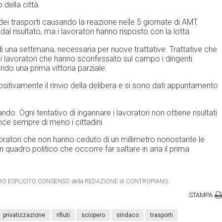
 della città.
ei trasporti causando la reazione nelle 5 giornate di AMT.
 risultato, ma i lavoratori hanno risposto con la lotta.
di una settimana, necessaria per nuove trattative. Trattative che
lavoratori che hanno sconfessato sul campo i dirigenti
ndo una prima vittoria parziale.
ositivamente il rinvio della delibera e si sono dati appuntamento
do. Ogni tentativo di ingannare i lavoratori non ottiene risultati
ince sempre di meno i cittadini.
voratori che non hanno ceduto di un millimetro nonostante le
 quadro politico che occorre far saltare in aria il prima
IETRO ESPLICITO CONSENSO della REDAZIONE di CONTROPIANO
STAMPA
privatizzazione
rifiuti
sciopero
sindaco
trasporti