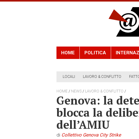
HOME
POLITICA
INTERNAZ
LOCALI
LAVORO & CONFLITTO
FATT
/
/
/
HOME
NEWS
LAVORO & CONFLITTO
Genova: la det
blocca la delib
dell’AMIU
di
Collettivo Genova City Strike