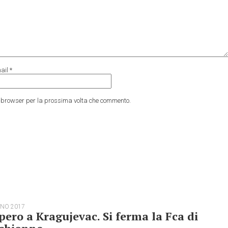
ail
*
to browser per la prossima volta che commento.
GNO 2017
pero a Kragujevac. Si ferma la Fca di