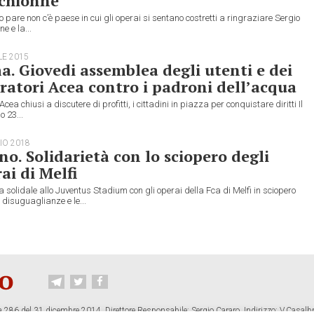
chionne
 pare non c’è paese in cui gli operai si sentano costretti a ringraziare Sergio
e e la...
LE 2015
. Giovedi assemblea degli utenti e dei
ratori Acea contro i padroni dell’acqua
 Acea chiusi a discutere di profitti, i cittadini in piazza per conquistare diritti Il
 23...
IO 2018
no. Solidarietà con lo sciopero degli
ai di Melfi
va solidale allo Juventus Stadium con gli operai della Fca di Melfi in sciopero
e disuguaglianze e le...
 286 del 31 dicembre 2014. Direttore Responsabile: Sergio Cararo. Indirizzo: V.Casalb