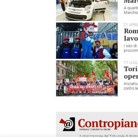
Mar
A quanto
Marchion
21 APRI
Roma
lavo
I soci di
prossimo
17 LUGL
Tori
oper
Iniziati
contro l
Autorizzazione del Tribunale di Roma