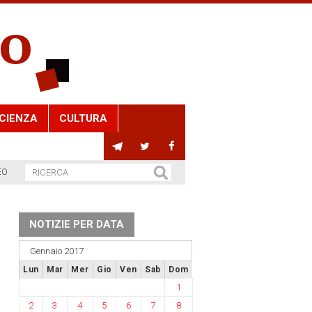
CIENZA
CULTURA
EO
NOTIZIE PER DATA
Gennaio 2017
Lun
Mar
Mer
Gio
Ven
Sab
Dom
1
2
3
4
5
6
7
8