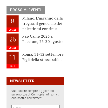
PROSSIMI EVENTI
n
Milano. L’inganno della
8
tregua, il genocidio dei
palestinesi continua
AGO
Pap Camp 2026 a
26
Paestum, 26-30 agosto
AGO
Roma, 11-12 settembre.
11
Figli della stessa rabbia
SET
NEWSLETTER
Vuoi essere sempre aggiornato
sulle notizie di Contropiano? Iscriviti
alla nostra newsletter: