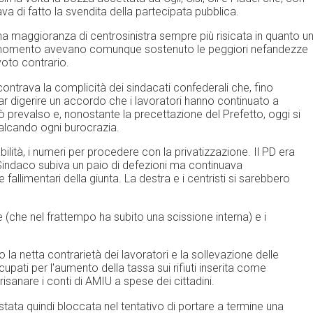
a di fatto la svendita della partecipata pubblica.
a maggioranza di centrosinistra sempre più risicata in quanto u
to momento avevano comunque sostenuto le peggiori nefandezze
voto contrario.
ncontrava la complicità dei sindacati confederali che, fino
ar digerire un accordo che i lavoratori hanno continuato a
erò prevalso e, nonostante la precettazione del Prefetto, oggi si
alcando ogni burocrazia.
ilità, i numeri per procedere con la privatizzazione. Il PD era
l Sindaco subiva un paio di defezioni ma continuava
 fallimentari della giunta. La destra e i centristi si sarebbero
le (che nel frattempo ha subito una scissione interna) e i
la netta contrarietà dei lavoratori e la sollevazione delle
pati per l'aumento della tassa sui rifiuti inserita come
risanare i conti di AMIU a spese dei cittadini.
 stata quindi bloccata nel tentativo di portare a termine una