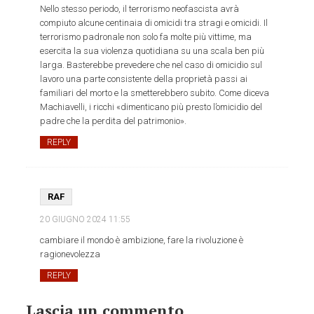
Nello stesso periodo, il terrorismo neofascista avrà
compiuto alcune centinaia di omicidi tra stragi e omicidi. Il
terrorismo padronale non solo fa molte più vittime, ma
esercita la sua violenza quotidiana su una scala ben più
larga. Basterebbe prevedere che nel caso di omicidio sul
lavoro una parte consistente della proprietà passi ai
familiari del morto e la smetterebbero subito. Come diceva
Machiavelli, i ricchi «dimenticano più presto l’omicidio del
padre che la perdita del patrimonio».
REPLY
RAF
20 GIUGNO 2024
11:55
cambiare il mondo è ambizione, fare la rivoluzione è
ragionevolezza
REPLY
Lascia un commento