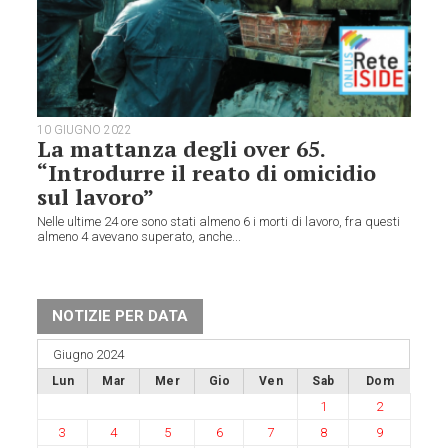
10 GIUGNO 2022
La mattanza degli over 65.
“Introdurre il reato di omicidio
sul lavoro”
Nelle ultime 24 ore sono stati almeno 6 i morti di lavoro, fra questi
almeno 4 avevano superato, anche...
NOTIZIE PER DATA
Giugno 2024
Lun
Mar
Mer
Gio
Ven
Sab
Dom
1
2
3
4
5
6
7
8
9