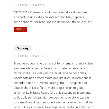
19 GIUGNO 2024
12:03
NECESSARIO arrestare il kriiminale datore di lavoro e
sbatterlo in una cella con iextracomunitari,in genere
condannanati per reati spesso risibili o frutto della miser
REPLY
Oigroig
19 GIUGNO 2024
16:26
Bisognerebbe anche parlare di terrorismo imprenditoriale
e iscrivere le aziende che uccidono nelle organizzazioni
terroristiche. Già dai livelli salariali si vede bene che il
padronato non è interessato alle vite di chi lavora e che le
considera uno strumento usa e getta. È una guerra di
classe che in Italia fa tre morti al giorno, un migliaio
all’anno. Le Brigate Rosse (organizzazione politicamente
criticabile per lo stalinismo e perché ha voluto forzare un
movimento rivoluzionario che avrebbe forse avuto qualche
possibilità di incidere) ha compiuto in trent’anni 83 omicidi.