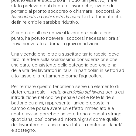
potuto essere soccorso in modo tempestivo, ma è
stato prelevato dal datore di lavoro che, invece di
portarlo al pronto soccorso o chiamare i soccorsi,
lo
ha scaricato a pochi metri da casa
. Un trattamento che
definire orribile sarebbe riduttivo.
Stando alle ultime notizie il lavoratore, solo a quel
punto, ha potuto ricevere i soccorsi necessari: ora si
trova ricoverato a Roma in gravi condizioni.
Una vicenda che, oltre a suscitare tanta rabbia, deve
farci riflettere sulla scarsissima considerazione che
una parte consistente della categoria padronale ha
della vita dei lavoratori in Italia, in particolari in settori ad
alto tasso di sfruttamento come l’agricoltura.
Per fermare questo fenomeno serve un elemento di
deterrenza reale: il
reato di omicidio sul lavoro
, per la cui
introduzione nel codice penale USB e Rete Iside si
battono da anni, rappresenta l’unica proposta in
campo che possa avere un effetto immediato e a
nostro avviso porrebbe un vero freno a questa strage
quotidiana, così come ad infortuni gravi come quello
del lavoratore di Latina cui va tutta la nostra solidarietà
e sostegno.