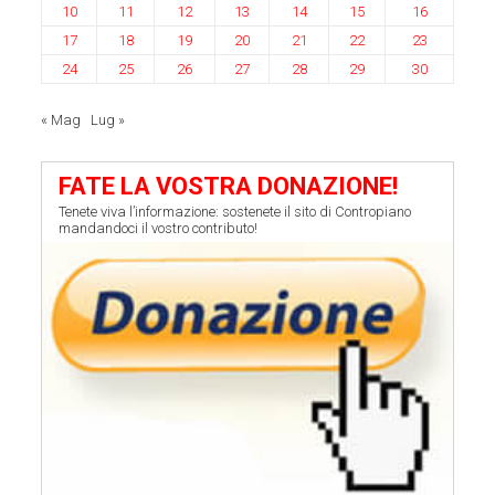
10
11
12
13
14
15
16
17
18
19
20
21
22
23
24
25
26
27
28
29
30
« Mag
Lug »
FATE LA VOSTRA DONAZIONE!
Tenete viva l’informazione: sostenete il sito di Contropiano
mandandoci il vostro contributo!