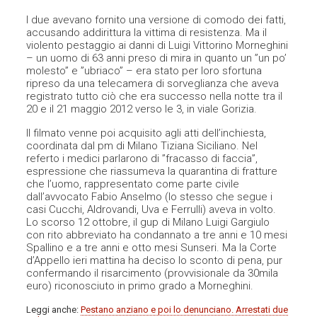
I due avevano fornito una versione di comodo dei fatti,
accusando addirittura la vittima di resistenza. Ma il
violento pestaggio ai danni di Luigi Vittorino Morneghini
– un uomo di 63 anni preso di mira in quanto un ”un po’
molesto” e ”ubriaco” – era stato per loro sfortuna
ripreso da una telecamera di sorveglianza che aveva
registrato tutto ciò che era successo nella notte tra il
20 e il 21 maggio 2012 verso le 3, in viale Gorizia.
Il filmato venne poi acquisito agli atti dell’inchiesta,
coordinata dal pm di Milano Tiziana Siciliano. Nel
referto i medici parlarono di ”fracasso di faccia”,
espressione che riassumeva la quarantina di fratture
che l’uomo, rappresentato come parte civile
dall’avvocato Fabio Anselmo (lo stesso che segue i
casi Cucchi, Aldrovandi, Uva e Ferrulli) aveva in volto.
Lo scorso 12 ottobre, il gup di Milano Luigi Gargiulo
con rito abbreviato ha condannato a tre anni e 10 mesi
Spallino e a tre anni e otto mesi Sunseri. Ma la Corte
d’Appello ieri mattina ha deciso lo sconto di pena, pur
confermando il risarcimento (provvisionale da 30mila
euro) riconosciuto in primo grado a Morneghini.
Leggi anche:
Pestano anziano e poi lo denunciano. Arrestati due