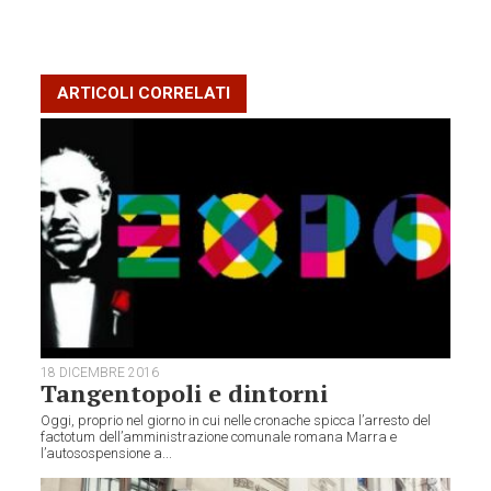
ARTICOLI CORRELATI
18 DICEMBRE 2016
Tangentopoli e dintorni
Oggi, proprio nel giorno in cui nelle cronache spicca l’arresto del
factotum dell’amministrazione comunale romana Marra e
l’autosospensione a...