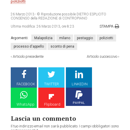
poliziotti
26 Marzo 2013
- © Riproduzione possibile DIETRO ESPLICITO
CONSENSO della REDAZIONE di CONTROPIANO
STAMPA
Ultima modifica:
26 Marzo 2013, ore 8:23
Argomenti:
Malapolizia
milano
pestaggio
poliziotti
processo d'appello
sconto di pena
‹
Articolo precedente
Articolo successivo
›
FACEBOOK
TWITTER
LINKEDIN
WhatsApp
Flipboard
Lascia un commento
Il tuo indirizzo email non sarà pubblicato.
I campi obbligatori sono