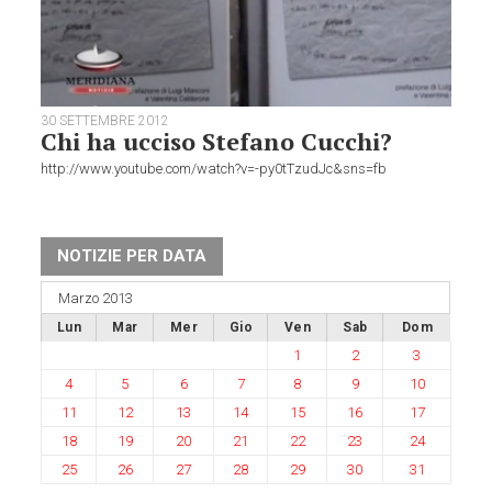
30 SETTEMBRE 2012
Chi ha ucciso Stefano Cucchi?
http://www.youtube.com/watch?v=-py0tTzudJc&sns=fb
NOTIZIE PER DATA
Marzo 2013
Lun
Mar
Mer
Gio
Ven
Sab
Dom
1
2
3
4
5
6
7
8
9
10
11
12
13
14
15
16
17
18
19
20
21
22
23
24
25
26
27
28
29
30
31