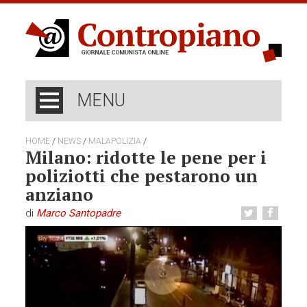
MENU
/
/
/
HOME
NEWS
MALAPOLIZIA
Milano: ridotte le pene per i
poliziotti che pestarono un
anziano
di
Marco Santopadre