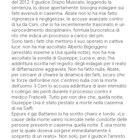
del 2012. Il giudice Orazio Muscato, leggendo la
sentenza, lo disse apertamente: bisogna indagare sui
fatti avvenuti in caserma. Abate non lo ha mai fatto.
«Ignoranza e negligenza», le accuse avanzate contro
di lui da Csm, che lo ha recentemente trascinato in un
«procedimento disciplinare», formula burocratica di
rito che indica un processo a carico del pm.
Sono tanti i fatti che mettono il suo operato in cattiva
luce: non ha mai ascoltato Alberto Bigioggero
(arrestato insieme a Uva quella notte), non ha mai
ascoltato la sorella di Giuseppe, Lucia e, anzi, l’ha
addirittura iscritta nel registro degli indagati per il reato
di diffamazione aggravata. Non ha fatto nulla, Abate,
per cercare di chiarire la dinamica dei fatti, sicuro che
le forze dell’ordine non c’entrino nulla con la morte
dell’uomo. Il Csm lo accusa addirittura di aver intimidito
il collegio dei periti durante il processo contro il
medico Fraticelli. Tutto per non dire che, quella notte,
Giuseppe Uva è stato pestato a morte nella caserma
di via Saffi.
Eppure il gip Battarino lo ha scritto chiaro e tondo: «Le
cause della morte vanno ricercate nelle condotte delle
persone presenti in caserma quella notte. È una morte
per la quale doveva sorgere immediatamente il
sospetto di un reato». Non solo, per il giudice l’arresto