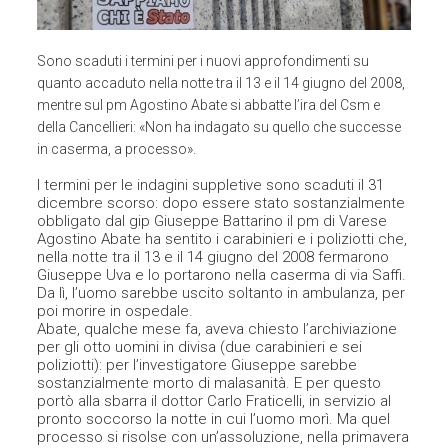
Sono scaduti i termini per i nuovi approfondimenti su
quanto accaduto nella notte tra il 13 e il 14 giugno del 2008,
mentre sul pm Agostino Abate si abbatte l’ira del Csm e
della Cancellieri: «Non ha indagato su quello che successe
in caserma, a processo».
I termini per le indagini suppletive sono scaduti il 31
dicembre scorso: dopo essere stato sostanzialmente
obbligato dal gip Giuseppe Battarino il pm di Varese
Agostino Abate ha sentito i carabinieri e i poliziotti che,
nella notte tra il 13 e il 14 giugno del 2008 fermarono
Giuseppe Uva e lo portarono nella caserma di via Saffi.
Da lì, l’uomo sarebbe uscito soltanto in ambulanza, per
poi morire in ospedale.
Abate, qualche mese fa, aveva chiesto l’archiviazione
per gli otto uomini in divisa (due carabinieri e sei
poliziotti): per l’investigatore Giuseppe sarebbe
sostanzialmente morto di malasanità. E per questo
portò alla sbarra il dottor Carlo Fraticelli, in servizio al
pronto soccorso la notte in cui l’uomo morì. Ma quel
processo si risolse con un’assoluzione, nella primavera