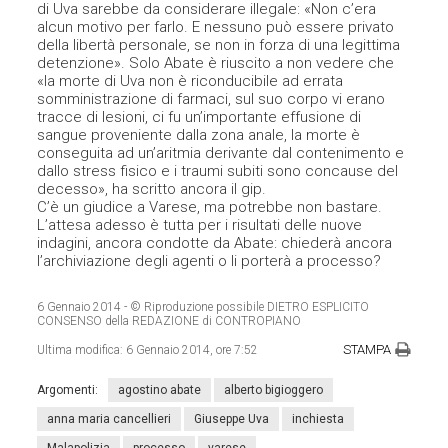
di Uva sarebbe da considerare illegale: «Non c’era
alcun motivo per farlo. E nessuno può essere privato
della libertà personale, se non in forza di una legittima
detenzione». Solo Abate è riuscito a non vedere che
«la morte di Uva non è riconducibile ad errata
somministrazione di farmaci, sul suo corpo vi erano
tracce di lesioni, ci fu un’importante effusione di
sangue proveniente dalla zona anale, la morte è
conseguita ad un’aritmia derivante dal contenimento e
dallo stress fisico e i traumi subiti sono concause del
decesso», ha scritto ancora il gip.
C’è un giudice a Varese, ma potrebbe non bastare.
L’attesa adesso è tutta per i risultati delle nuove
indagini, ancora condotte da Abate: chiederà ancora
l’archiviazione degli agenti o li porterà a processo?
6 Gennaio 2014
- © Riproduzione possibile DIETRO ESPLICITO
CONSENSO della REDAZIONE di CONTROPIANO
STAMPA
Ultima modifica:
6 Gennaio 2014, ore 7:52
Argomenti:
agostino abate
alberto bigioggero
anna maria cancellieri
Giuseppe Uva
inchiesta
Malapolizia
processo
varese