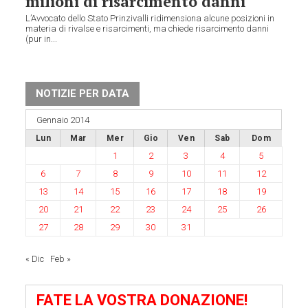
milioni di risarcimento danni
L’Avvocato dello Stato Prinzivalli ridimensiona alcune posizioni in
materia di rivalse e risarcimenti, ma chiede risarcimento danni
(pur in...
NOTIZIE PER DATA
Gennaio 2014
Lun
Mar
Mer
Gio
Ven
Sab
Dom
1
2
3
4
5
6
7
8
9
10
11
12
13
14
15
16
17
18
19
20
21
22
23
24
25
26
27
28
29
30
31
« Dic
Feb »
FATE LA VOSTRA DONAZIONE!