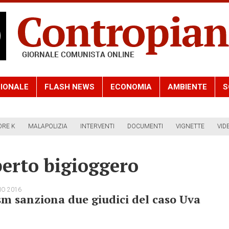
IONALE
FLASH NEWS
ECONOMIA
AMBIENTE
S
ORE K
MALAPOLIZIA
INTERVENTI
DOCUMENTI
VIGNETTE
VID
erto bigioggero
NO 2016
sm sanziona due giudici del caso Uva