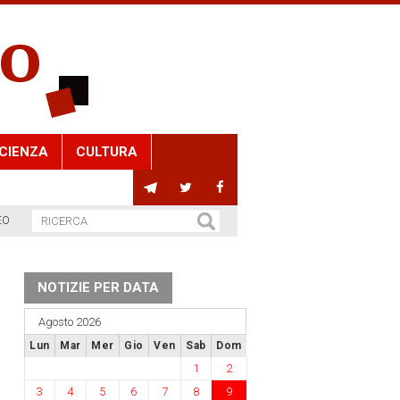
CIENZA
CULTURA
EO
NOTIZIE PER DATA
Agosto 2026
Lun
Mar
Mer
Gio
Ven
Sab
Dom
1
2
3
4
5
6
7
8
9