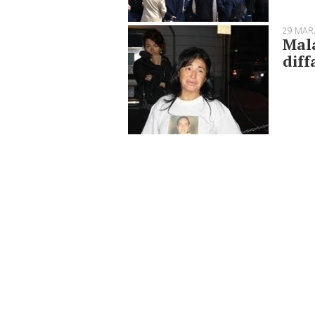
29 MAR
Mala
dif