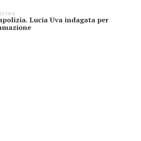
ZO 2013
polizia. Lucia Uva indagata per
famazione