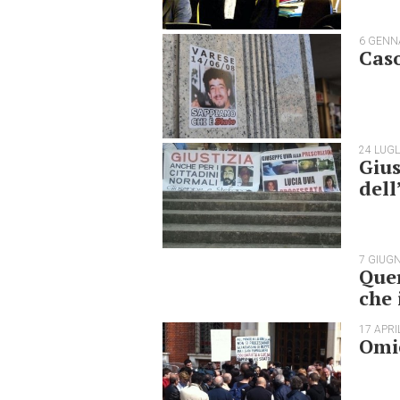
6 GENN
Caso
24 LUGL
Gius
dell
7 GIUG
Quer
che 
17 APRI
Omic