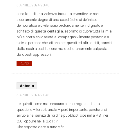
5 APRILE 2024
20:48
sono fatti di una violenza inaudita e vomitevole non
sicuramente degne di una società che si definisce
democratica e civile. sono profondamente indignato e
schifato di questa gentaglia. esprimo di cuore tutta la mia
più sincera solidarietà al compagno vilmente pestato e a
tutte le persone che lottano per questi ed altri diritti, sanciti
dalla nostra costituzione ma quotidianamente calpestati
da questi oppressori.
REPLY
Antonio
5 APRILE 2024
21:48
…e quindi: come mai nessuno si interroga su di una
questione – forse banale – però importante: perchè ci si
arruola nei servizi di “ordine pubblico”; cioè nella P.S.; nei
C.C. oppure nella G.d.F: ?
Che risposte dare a tutto ciò?