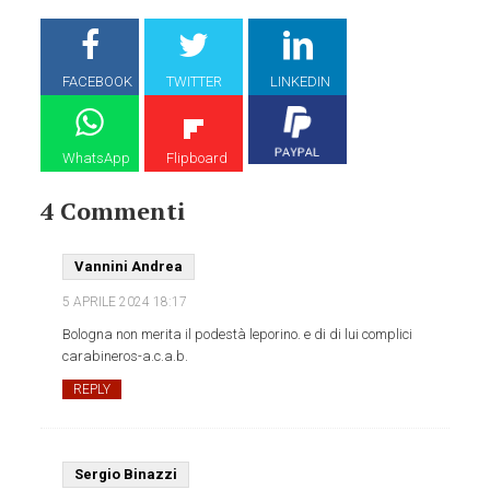
FACEBOOK
TWITTER
LINKEDIN
WhatsApp
Flipboard
4 Commenti
Vannini Andrea
5 APRILE 2024
18:17
Bologna non merita il podestà leporino. e di di lui complici
carabineros-a.c.a.b.
REPLY
Sergio Binazzi