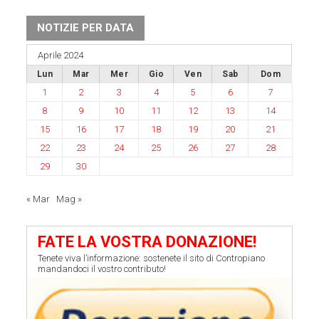
NOTIZIE PER DATA
Aprile 2024
Lun
Mar
Mer
Gio
Ven
Sab
Dom
1
2
3
4
5
6
7
8
9
10
11
12
13
14
15
16
17
18
19
20
21
22
23
24
25
26
27
28
29
30
« Mar
Mag »
FATE LA VOSTRA DONAZIONE!
Tenete viva l’informazione: sostenete il sito di Contropiano
mandandoci il vostro contributo!