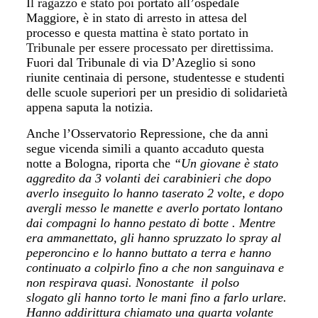
Il ragazzo è stato poi p
ortato all’ospedale
Maggiore, è in stato di arresto in attesa del
processo
e q
uesta mattina è stato portato in
Tribunale per essere processato per direttissima.
Fuori dal Tribunale di via D’Azeglio si sono
riunite centinaia di persone
, studentesse e studenti
delle scuole superiori per un presidio di solidarietà
appena saputa la notizia.
Anche l’Osservatorio Repressione, che da anni
segue vicenda simili a quanto accaduto questa
notte a Bologna, riporta che
“U
n giovane è stato
aggredito da
3 volanti dei carabinieri
che dopo
averlo inseguito lo hanno
taserato 2 volte
, e dopo
avergli
messo le manette
e averlo portato lontano
dai compagni lo hanno pestato di botte . Mentre
era ammanettato, gli hanno spruzzato lo
spray al
peperoncino
e lo hanno buttato a terra e hanno
continuato a
colpirlo fino a che non sanguinava e
non respirava quasi.
Nonostante
il polso
slogato
gli hanno torto le mani fino a farlo urlare.
Hanno addirittura chiamato una quarta volante