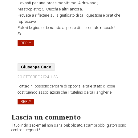
…avanti per una prossima vittima: Aldrovandi;
Mastropietro; S. Cucchi e altri ancora.
Provate a riflettere sul significato di tali questioni e pratiche
repressive.
Fatevi le giuste domande al posto di. …scontate risposte!
Salut
REPLY
Giuseppe Gudo
20 OTTOBRE 2024
1:33
I cittadini possono cercare di opporsi a tale stato di cose
costituendo associazioni che li tutelino da tali angherie
REPLY
Lascia un commento
Il tuo indirizzo email non sarà pubblicato.
I campi obbligatori sono
contrassegnati
*