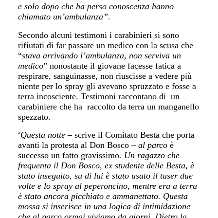
e
solo dopo che ha perso conoscenza hanno
chiamato un’ambulanza”
.
Secondo alcuni testimoni i carabinieri s
i sono
rifiutati di far passare un medico con la scusa che
“
stava arrivando l’ambulanza, non serviva un
medico
” nonostante il giovane facesse fatica a
respirare, sanguinasse, non riuscisse a vedere più
niente per lo spray gli avevano spruzzato e fosse a
terra incosciente.
Testimoni raccontano di un
carabiniere che ha raccolto da terra un manganello
spezzato
.
Questa notte
– scrive il
Comitato Besta
che porta
“
avanti la protesta al Don Bosco –
al parco
è
successo un fatto gravissimo
. Un ragazzo che
frequenta il Don Bosco, ex studente delle Besta, è
stato inseguito, su di lui è stato usato il taser due
volte e lo spray al peperoncino, mentre era a terra
è stato ancora picchiato e ammanettato. Questa
mossa si inserisce in una logica di intimidazione
che al parco ormai viviamo da giorni. Dietro la