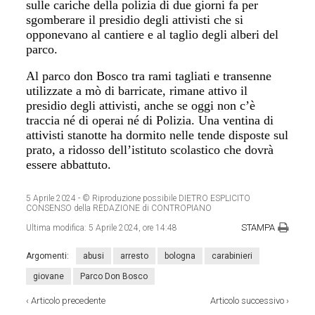
sulle cariche della polizia di due giorni fa per
sgomberare il presidio degli attivisti che si
opponevano al cantiere e al taglio degli alberi del
parco.
Al parco don Bosco tra rami tagliati e transenne
utilizzate a mò di barricate, rimane attivo il
presidio degli attivisti, anche se oggi non c’è
traccia né di operai né di Polizia. Una ventina di
attivisti stanotte ha dormito nelle tende disposte sul
prato, a ridosso dell’istituto scolastico che dovrà
essere abbattuto.
5 Aprile 2024
- © Riproduzione possibile DIETRO ESPLICITO
CONSENSO della REDAZIONE di CONTROPIANO
STAMPA
Ultima modifica:
5 Aprile 2024, ore 14:48
Argomenti:
abusi
arresto
bologna
carabinieri
giovane
Parco Don Bosco
‹
Articolo precedente
Articolo successivo
›