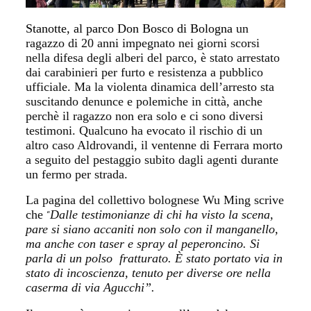
Stanotte, al parco Don Bosco di Bologna
un
ragazzo di
20
anni
impegnato nei giorni scorsi
nella difesa deg
li alberi del parco, è stato arrestato
dai carabinieri
per furto e resistenza a pubblico
ufficiale.
Ma la violenta dinamica dell’arresto sta
suscitando denunce e polemiche in città, anche
perchè il ragazzo non era solo e ci sono diversi
testimoni. Qualcuno ha evocato il rischio di un
altro caso Aldrovandi, il ventenne di Ferrara morto
a seguito del pestaggio subito dagli agenti durante
un fermo per strada.
La pagina del collettivo bolognese Wu Ming scrive
che
Dalle testimonianze di chi ha visto la scena,
“
pare si siano accaniti non solo con il manganello,
ma anche con taser e spray al peperoncino. Si
parla di un polso fratturato. È stato portato via in
stato di incoscienza, tenuto per diverse ore nella
caserma di via Agucchi”.