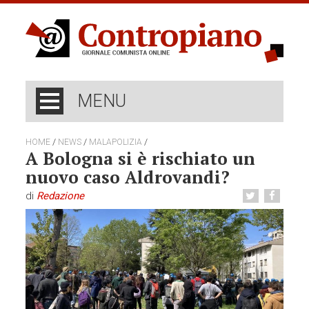
MENU
/
/
/
HOME
NEWS
MALAPOLIZIA
A Bologna si è rischiato un
nuovo caso Aldrovandi?
di
Redazione