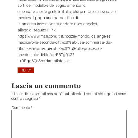
sorti del modello e del sogno americano.
e pensare che c’è gente in italia, che per fare le rievocazioni
medievali paga una barca di soldi.
in america invece basta andare a los angeles.
allego di seguito il link.
https://www.msn.com/it-it/notizie/mondo/los-angeles-
medioevo-la-seconda-citt%c3%a0-usa-sommersa-dai-
rifiuti-e-invasa-dai-ratti-%c3%a8-alle-prese-con-
unepidemia-di-tifo/ar-BBTgQJ3?
li=BBqg6Qc&ocid=mailsignout
REPLY
Lascia un commento
Il tuo indirizzo email non sarà pubblicato.
I campi obbligatori sono
contrassegnati
*
Commento
*