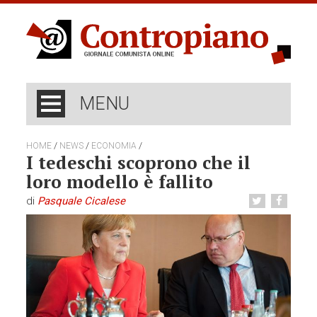
MENU
/
/
/
HOME
NEWS
ECONOMIA
I tedeschi scoprono che il
loro modello è fallito
di
Pasquale Cicalese