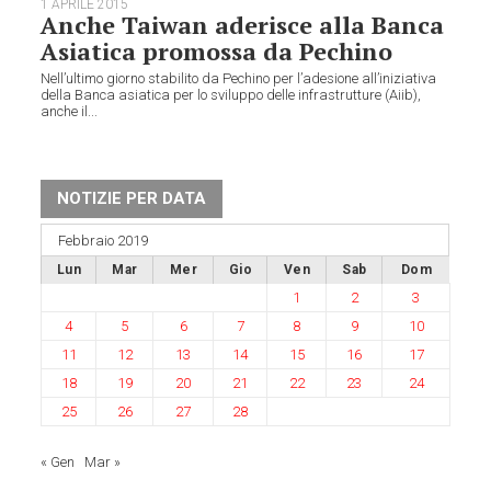
1 APRILE 2015
Anche Taiwan aderisce alla Banca
Asiatica promossa da Pechino
Nell’ultimo giorno stabilito da Pechino per l’adesione all’iniziativa
della Banca asiatica per lo sviluppo delle infrastrutture (Aiib),
anche il...
NOTIZIE PER DATA
Febbraio 2019
Lun
Mar
Mer
Gio
Ven
Sab
Dom
1
2
3
4
5
6
7
8
9
10
11
12
13
14
15
16
17
18
19
20
21
22
23
24
25
26
27
28
« Gen
Mar »