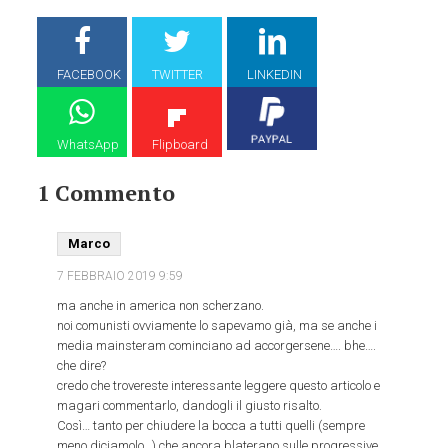
FACEBOOK
TWITTER
LINKEDIN
WhatsApp
Flipboard
1 Commento
Marco
7 FEBBRAIO 2019
9:59
ma anche in america non scherzano.
noi comunisti ovviamente lo sapevamo già, ma se anche i
media mainsteram cominciano ad accorgersene…. bhe….
che dire?
credo che trovereste interessante leggere questo articolo e
magari commentarlo, dandogli il giusto risalto.
Così… tanto per chiudere la bocca a tutti quelli (sempre
meno diciamolo…) che ancora blaterano sulle progressive