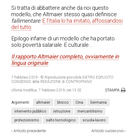
Si tratta di abbattere anche da noi questo
modello, che Altmaier stesso quasi definisce
fallimentare
.
E l’Italia lo ha imitato, affossandosi
del tutto
.
Epilogo infame di un modello che ha portato
solo povertà salariale. E culturale…
Il rapporto Altmaier completo, ovviamente in
lingua originale
.
7 Febbraio 2019
- © Riproduzione possibile DIETRO ESPLICITO
CONSENSO della REDAZIONE di CONTROPIANO
STAMPA
Ultima modifica:
7 Febbraio 2019, ore 15:02
Argomenti:
altmaier
blocco
Cina
Germania
intervento pubblico
istruzione
mercantilismo
protezionismo
salto tecnologico
scuola-lavoro
‹
Articolo precedente
Articolo successivo
›