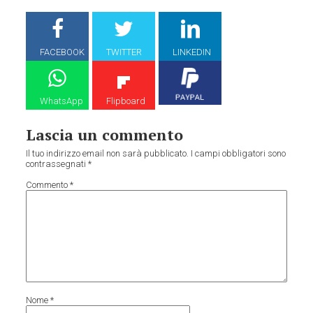
FACEBOOK
TWITTER
LINKEDIN
WhatsApp
Flipboard
Lascia un commento
Il tuo indirizzo email non sarà pubblicato.
I campi obbligatori sono
contrassegnati
*
Commento
*
Nome
*