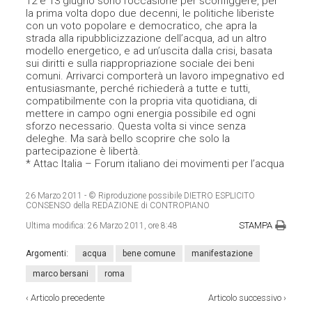
12 e 13 giugno sono l’occasione per sconfiggere, per
la prima volta dopo due decenni, le politiche liberiste
con un voto popolare e democratico, che apra la
strada alla ripubblicizzazione dell’acqua, ad un altro
modello energetico, e ad un’uscita dalla crisi, basata
sui diritti e sulla riappropriazione sociale dei beni
comuni. Arrivarci comporterà un lavoro impegnativo ed
entusiasmante, perché richiederà a tutte e tutti,
compatibilmente con la propria vita quotidiana, di
mettere in campo ogni energia possibile ed ogni
sforzo necessario. Questa volta si vince senza
deleghe. Ma sarà bello scoprire che solo la
partecipazione è libertà.
* Attac Italia – Forum italiano dei movimenti per l’acqua
26 Marzo 2011
- © Riproduzione possibile DIETRO ESPLICITO
CONSENSO della REDAZIONE di CONTROPIANO
STAMPA
Ultima modifica:
26 Marzo 2011, ore 8:48
Argomenti:
acqua
bene comune
manifestazione
marco bersani
roma
‹
Articolo precedente
Articolo successivo
›