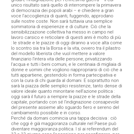
unico risultato sarà quello di interrompere la primavera
di democrazia dei popoli arabi – e chiedere a gran
voce l’accoglienza di quanti, fuggendo, approdano
sulle nostre coste. Non sarà tuttavia una semplice
sommatoria di esperienze e di culture. Ciò che la
sensibilizzazione collettiva ha messo in campo nel
lavoro carsico e reticolare di questi anni è molto di più
: le strade e le piazze di oggi diranno a voce alta come
lo scontro sia tra la Borsa e la vita, ovvero tra il pilastro
del modello liberista che vuol mettere a valore
finanziario l’intera vita delle persone, privatizzando
l’acqua e tutti i beni comuni, e le centinaia di migliaia di
donne e uomini che vogliono riappropriarsi di ciò che a
tutti appartiene, gestendolo in forma partecipativa e
con la cura di chi guarda al domani. E soprattutto non
sarà la piazza delle semplici resistenze, tanto dense di
valore ideale quanto minoritarie nell’azione politica :
oggi sarà il futuro a riempire la piazze e le strade della
capitale, portando con sé l’indignazione consapevole
del presente assieme allo sguardo fiero e sereno del
cambiamento possibile e in corso.
Perché da domani comincia una tappa decisiva : ciò
che oggi è già maggioranza culturale nel Paese può
diventare maggioranza politica. I sì ai referendum del