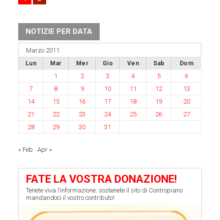
NOTIZIE PER DATA
Marzo 2011
Lun
Mar
Mer
Gio
Ven
Sab
Dom
1
2
3
4
5
6
7
8
9
10
11
12
13
14
15
16
17
18
19
20
21
22
23
24
25
26
27
28
29
30
31
« Feb
Apr »
FATE LA VOSTRA DONAZIONE!
Tenete viva l’informazione: sostenete il sito di Contropiano
mandandoci il vostro contributo!