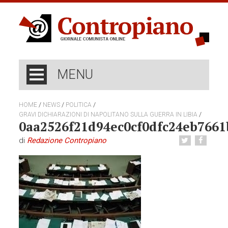
MENU
/
/
/
HOME
NEWS
POLITICA
/
GRAVI DICHIARAZIONI DI NAPOLITANO SULLA GUERRA IN LIBIA
0aa2526f21d94ec0cf0dfc24eb7661
di
Redazione Contropiano