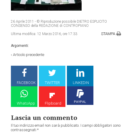
26 Aprile 2011
- © Riproduzione possibile DIETRO ESPLICITO
CONSENSO della REDAZIONE di CONTROPIANO
STAMPA
Ultima modifica:
12 Marzo 2016, ore 17:33
Argomenti:
‹
Articolo precedente
FACEBOOK
TWITTER
LINKEDIN
WhatsApp
Flipboard
Lascia un commento
Il tuo indirizzo email non sarà pubblicato.
I campi obbligatori sono
contrassegnati
*