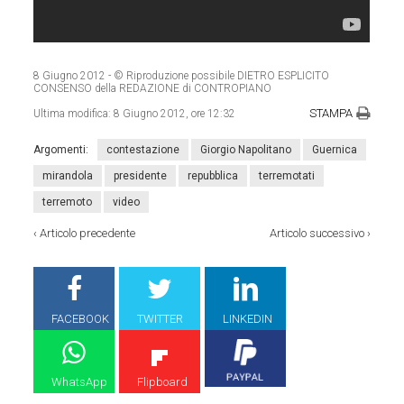
8 Giugno 2012
- © Riproduzione possibile DIETRO ESPLICITO
CONSENSO della REDAZIONE di CONTROPIANO
STAMPA
Ultima modifica:
8 Giugno 2012, ore 12:32
Argomenti:
contestazione
Giorgio Napolitano
Guernica
mirandola
presidente
repubblica
terremotati
terremoto
video
‹
Articolo precedente
Articolo successivo
›
FACEBOOK
TWITTER
LINKEDIN
WhatsApp
Flipboard