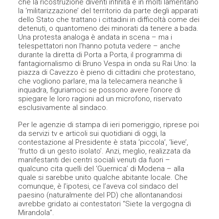
che la ricostruzione diventi infinita e in molti lamentano
la ‘militarizzazione’ del territorio da parte degli apparati
dello Stato che trattano i cittadini in difficoltà come dei
detenuti, o quantomeno dei minorati da tenere a bada.
Una protesta analoga è andata in scena – ma i
telespettatori non l’hanno potuta vedere – anche
durante la diretta di Porta a Porta, il programma di
fantagiornalismo di Bruno Vespa in onda su Rai Uno: la
piazza di Cavezzo è pieno di cittadini che protestano,
che vogliono parlare, ma la telecamera neanche li
inquadra, figuriamoci se possono avere l’onore di
spiegare le loro ragioni ad un microfono, riservato
esclusivamente al sindaco.
Per le agenzie di stampa di ieri pomeriggio, riprese poi
da servizi tv e articoli sui quotidiani di oggi, la
contestazione al Presidente è stata ‘piccola’, ‘lieve’,
‘frutto di un gesto isolato’. Anzi, meglio, realizzata da
manifestanti dei centri sociali venuti da fuori –
qualcuno cita quelli del ‘Guernica’ di Modena – alla
quale si sarebbe unito qualche abitante locale. Che
comunque, è l’ipotesi, ce l’aveva col sindaco del
paesino (naturalmente del PD) che allontanandosi
avrebbe gridato ai contestatori “Siete la vergogna di
Mirandola”.