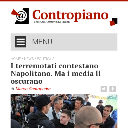
MENU
/
/
/
HOME
NEWS
POLITICA
I terremotati contestano
Napolitano. Ma i media li
oscurano
di
Marco Santopadre