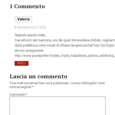
1 Commento
Valerio
8 GIUGNO 2012
16:29
Segnalo questo video:
Due attivisti del Guernica, uno dei quali Mirandolese sfollato, regolar
dalla prefettura come inviati di Infoaut vengono portati fuori da Digos
alcuna spiegazione.
http://www.youreporter.it/video_Visita_Napolitano_polizia_allontan
REPLY
Lascia un commento
Il tuo indirizzo email non sarà pubblicato.
I campi obbligatori sono
contrassegnati
*
Commento
*