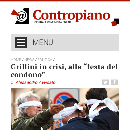
MENU
/
/
/
HOME
NEWS
POLITICA
Grillini in crisi, alla “festa del
condono”
di
Alessandro Avvisato