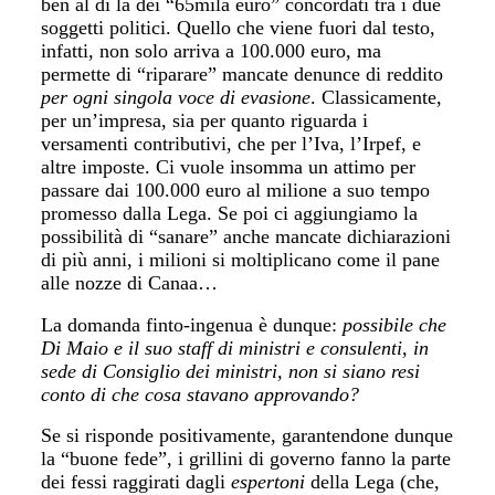
ben al di là dei “65mila euro” concordati tra i due
soggetti politici. Quello che viene fuori dal testo,
infatti, non solo arriva a 100.000 euro, ma
permette di “riparare” mancate denunce di reddito
per ogni singola voce di evasione
. Classicamente,
per un’impresa, sia per quanto riguarda i
versamenti contributivi, che per l’Iva, l’Irpef, e
altre imposte. Ci vuole insomma un attimo per
passare dai 100.000 euro al milione a suo tempo
promesso dalla Lega. Se poi ci aggiungiamo la
possibilità di “sanare” anche mancate dichiarazioni
di più anni, i milioni si moltiplicano come il pane
alle nozze di Canaa…
La domanda finto-ingenua è dunque:
possibile che
Di Maio e il suo staff di ministri e consulenti, in
sede di Consiglio dei ministri, non si siano resi
conto di che cosa stavano approvando?
Se si risponde positivamente, garantendone dunque
la “buone fede”, i grillini di governo fanno la parte
dei fessi raggirati dagli
espertoni
della Lega (che,