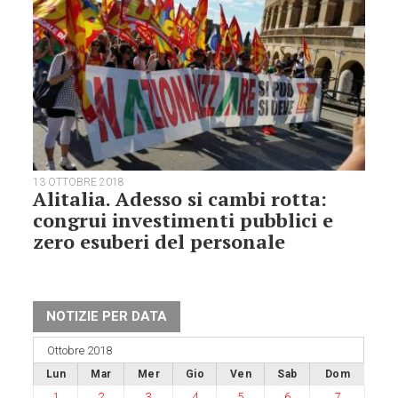
13 OTTOBRE 2018
Alitalia. Adesso si cambi rotta:
congrui investimenti pubblici e
zero esuberi del personale
NOTIZIE PER DATA
Ottobre 2018
Lun
Mar
Mer
Gio
Ven
Sab
Dom
1
2
3
4
5
6
7