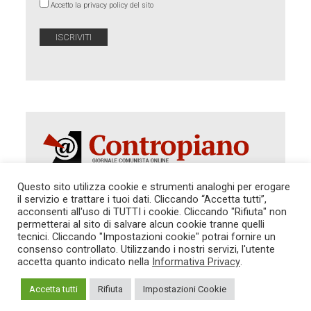
Accetto la privacy policy del sito
Questo sito utilizza cookie e strumenti analoghi per erogare
il servizio e trattare i tuoi dati. Cliccando “Accetta tutti”,
Autorizzazione del Tribunale di Roma 286 del 31
acconsenti all'uso di TUTTI i cookie. Cliccando "Rifiuta" non
dicembre 2014. Direttore Responsabile: Sergio
permetterai al sito di salvare alcun cookie tranne quelli
Cararo. Indirizzo: V.Casalbruciato 27- sc. B - 00159
tecnici. Cliccando "Impostazioni cookie" potrai fornire un
Roma -
consenso controllato. Utilizzando i nostri servizi, l'utente
Tel. 06.640.122.19 -
redazione@contropiano.org
accetta quanto indicato nella
Informativa Privacy
.
SOSTIENICI!
REDAZIONE
CONTATTI
TG CONTROPIANO
LINK CONSIGLIATI
Accetta tutti
Rifiuta
Impostazioni Cookie
PRIVACY
COOKIE POLICY