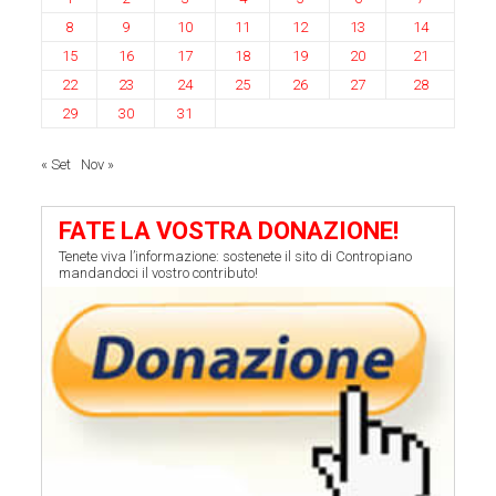
8
9
10
11
12
13
14
15
16
17
18
19
20
21
22
23
24
25
26
27
28
29
30
31
« Set
Nov »
FATE LA VOSTRA DONAZIONE!
Tenete viva l’informazione: sostenete il sito di Contropiano
mandandoci il vostro contributo!