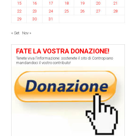
15
16
17
18
19
20
21
22
23
24
25
26
27
28
29
30
31
« Set
Nov »
FATE LA VOSTRA DONAZIONE!
Tenete viva l’informazione: sostenete il sito di Contropiano
mandandoci il vostro contributo!