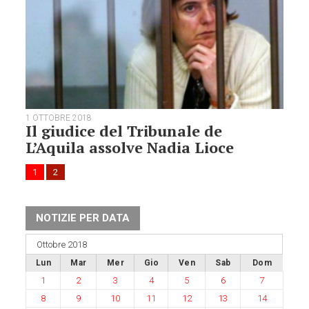
1 OTTOBRE 2018
Il giudice del Tribunale de
L’Aquila assolve Nadia Lioce
1
2
NOTIZIE PER DATA
Ottobre 2018
Lun
Mar
Mer
Gio
Ven
Sab
Dom
1
2
3
4
5
6
7
8
9
10
11
12
13
14