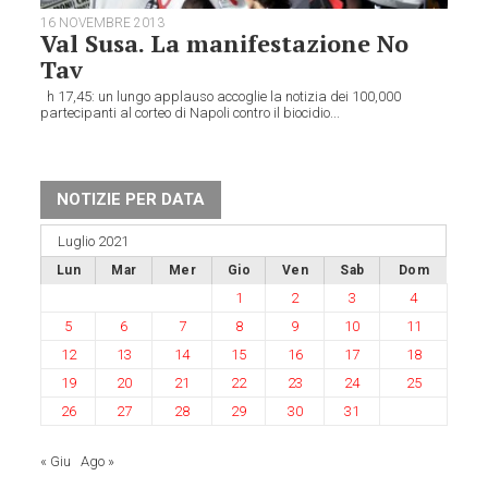
16 NOVEMBRE 2013
Val Susa. La manifestazione No
Tav
h 17,45: un lungo applauso accoglie la notizia dei 100,000
partecipanti al corteo di Napoli contro il biocidio...
NOTIZIE PER DATA
Luglio 2021
Lun
Mar
Mer
Gio
Ven
Sab
Dom
1
2
3
4
5
6
7
8
9
10
11
12
13
14
15
16
17
18
19
20
21
22
23
24
25
26
27
28
29
30
31
« Giu
Ago »