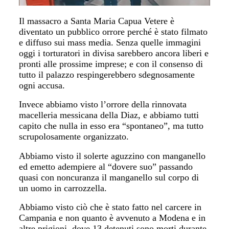
Il massacro a Santa Maria Capua Vetere è
diventato un pubblico orrore perché è stato filmato
e diffuso sui mass media. Senza quelle immagini
oggi i torturatori in divisa sarebbero ancora liberi e
pronti alle prossime imprese; e con il consenso di
tutto il palazzo respingerebbero sdegnosamente
ogni accusa.
Invece abbiamo visto l’orrore della rinnovata
macelleria messicana della Diaz, e abbiamo tutti
capito che nulla in esso era “spontaneo”, ma tutto
scrupolosamente organizzato.
Abbiamo visto il solerte aguzzino con manganello
ed emetto adempiere al “dovere suo” passando
quasi con noncuranza il manganello sul corpo di
un uomo in carrozzella.
Abbiamo visto ciò che è stato fatto nel carcere in
Campania e non quanto è avvenuto a Modena e in
altre prigioni, dove 13 detenuti sono morti durante