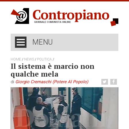
MENU
/
/
/
HOME
NEWS
POLITICA
Il sistema è marcio non
qualche mela
di
Giorgio Cremaschi (Potere Al Popolo)