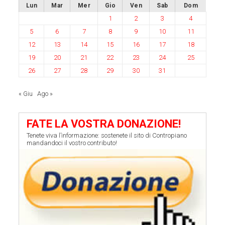
Lun
Mar
Mer
Gio
Ven
Sab
Dom
1
2
3
4
5
6
7
8
9
10
11
12
13
14
15
16
17
18
19
20
21
22
23
24
25
26
27
28
29
30
31
« Giu
Ago »
FATE LA VOSTRA DONAZIONE!
Tenete viva l’informazione: sostenete il sito di Contropiano
mandandoci il vostro contributo!