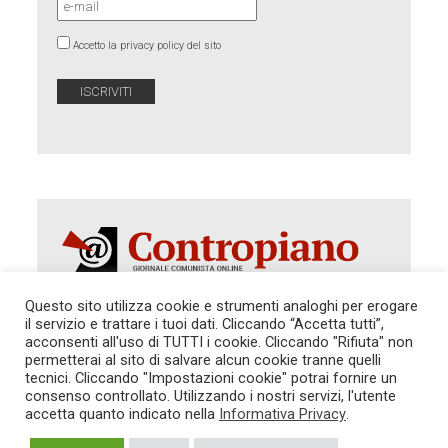
Accetto la privacy policy del sito
Questo sito utilizza cookie e strumenti analoghi per erogare
il servizio e trattare i tuoi dati. Cliccando “Accetta tutti”,
acconsenti all'uso di TUTTI i cookie. Cliccando "Rifiuta" non
Autorizzazione del Tribunale di Roma 286 del 31
dicembre 2014. Direttore Responsabile: Sergio
permetterai al sito di salvare alcun cookie tranne quelli
Cararo. Indirizzo: V.Casalbruciato 27- sc. B - 00159
tecnici. Cliccando "Impostazioni cookie" potrai fornire un
Roma -
consenso controllato. Utilizzando i nostri servizi, l'utente
Tel. 06.640.122.19 -
redazione@contropiano.org
accetta quanto indicato nella
Informativa Privacy
.
SOSTIENICI!
REDAZIONE
CONTATTI