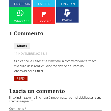
FACEBOOK
TWITTER
LINKEDIN
WhatsApp
Flipboard
1 Commento
Mauro
11 NOVEMBRE 2022
8:21
Si dice che la Pfizer stia x mettere in commercio un farmaco
x la cura delle reazioni avverse dovute dal vaccino
anticovid della Pfizer…
REPLY
Lascia un commento
Il tuo indirizzo email non sarà pubblicato.
I campi obbligatori sono
contrassegnati
*
Commento
*