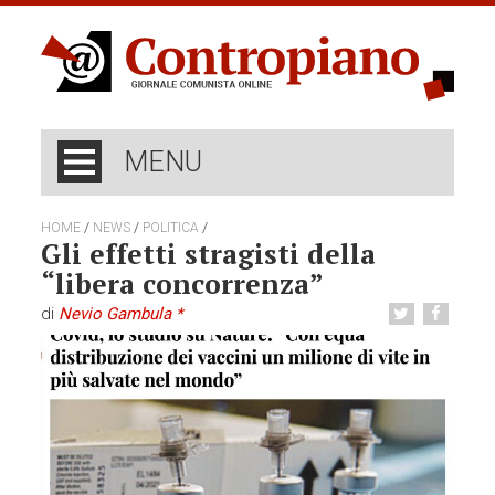
MENU
/
/
/
HOME
NEWS
POLITICA
Gli effetti stragisti della
“libera concorrenza”
di
Nevio Gambula *