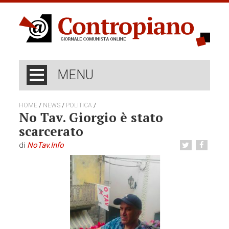
MENU
/
/
/
HOME
NEWS
POLITICA
No Tav. Giorgio è stato
scarcerato
di
NoTav.info