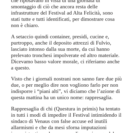
che riposavano in vista di una giornata di
smontaggio di ciò che ancora resta delle
infrastrutture del Festival ad Alta Felicità, sono
stati tutte e tutti identificati, per dimostrare cosa
non è chiaro.
A setaccio quindi container, presidi, cucine e,
purtroppo, anche il deposito attrezzi di Fulvio,
lasciato intonso dalla sua morte, da cui hanno
prelevato tronchesi impolverate ed altro materiale.
Dicevamo basso valore morale, ci riferiamo anche
a questo.
Visto che i giornali nostrani non sanno fare due più
due, o per meglio dire non vogliono farlo per non
indisporre i “piani alti”, vi diciamo che l’azione di
questa mattina ha un unico nome: rappresaglia.
Rappresaglia di chi (Questura in primis) ha tentato
in tutti i modi di impedire il Festival intimidendo il
sindaco di Venaus con false accuse ed inutili
allarmismi e che da mesi sforna imputazioni