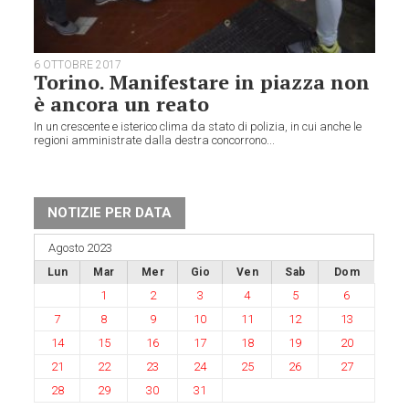
6 OTTOBRE 2017
Torino. Manifestare in piazza non
è ancora un reato
In un crescente e isterico clima da stato di polizia, in cui anche le
regioni amministrate dalla destra concorrono...
NOTIZIE PER DATA
Agosto 2023
Lun
Mar
Mer
Gio
Ven
Sab
Dom
1
2
3
4
5
6
7
8
9
10
11
12
13
14
15
16
17
18
19
20
21
22
23
24
25
26
27
28
29
30
31