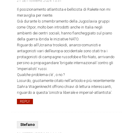
21 SETTEMBRE 2024
13:51
Il posizionamento atlantista e bellicista di Rakete non mi
meraviglia per niente.
Già durante lo smembramento della Jugoslavia gruppi
come Otpor, molto ben introdotti anche in Italia negli
ambienti dei centri sociali, hanno fiancheggiato sul piano
della guerra ibrida le iniziative NATO.
Riguardo all’Ucraina troskoidi, anarco-comunisti e
antagonisti vari dell’europa occidentale sono stati tra i
protagonisti di campagne russofobe e filo-Nato, arrivando
persino a propagandare ‘brigate internazionali’ contro gli
‘imperialisti’ russi.
Qualche problema c’e’ , o no ?
Losurdo, giustamente citato nell’articolo e più recentemente
Sahra Wagenknecht offrono chiavi di lettura interessanti,
riguardo a questa ‘sinistra liberale e imperial-atlantista’.
REPLY
Stefano