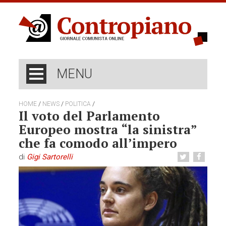
MENU
/
/
/
HOME
NEWS
POLITICA
Il voto del Parlamento
Europeo mostra “la sinistra”
che fa comodo all’impero
di
Gigi Sartorelli