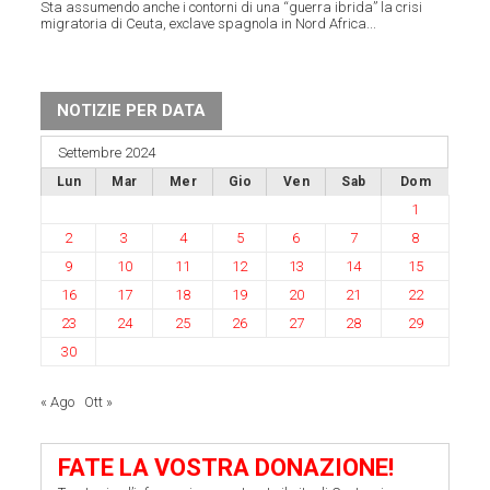
Sta assumendo anche i contorni di una “guerra ibrida” la crisi
migratoria di Ceuta, exclave spagnola in Nord Africa...
NOTIZIE PER DATA
Settembre 2024
Lun
Mar
Mer
Gio
Ven
Sab
Dom
1
2
3
4
5
6
7
8
9
10
11
12
13
14
15
16
17
18
19
20
21
22
23
24
25
26
27
28
29
30
« Ago
Ott »
FATE LA VOSTRA DONAZIONE!