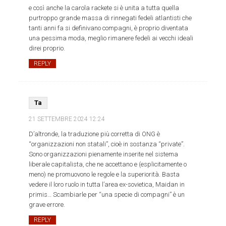
e così anche la carola rackete si è unita a tutta quella
purtroppo grande massa di rinnegati fedeli atlantisti che
tanti anni fa si definivano compagni, è proprio diventata
una pessima moda, meglio rimanere fedeli ai vecchi ideali
direi proprio.
REPLY
Ta
21 SETTEMBRE 2024
12:24
D’altronde, la traduzione più corretta di ONG è
“organizzazioni non statali”, cioè in sostanza “private”.
Sono organizzazioni pienamente inserite nel sistema
liberale capitalista, che ne accettano e (esplicitamente o
meno) ne promuovono le regole e la superiorità. Basta
vedere il loro ruolo in tutta l’area ex-sovietica, Maidan in
primis… Scambiarle per “una specie di compagni” è un
grave errore.
REPLY