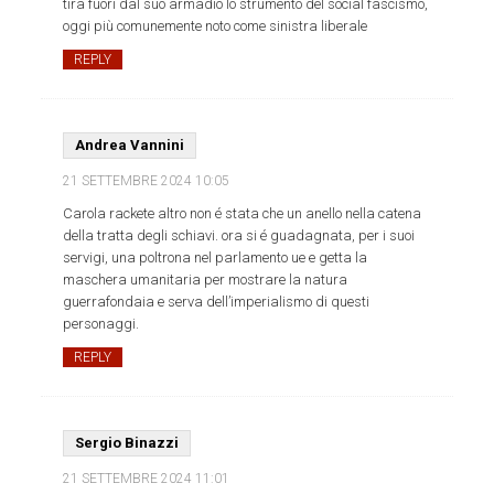
tira fuori dal suo armadio lo strumento del social fascismo,
oggi più comunemente noto come sinistra liberale
REPLY
Andrea Vannini
21 SETTEMBRE 2024
10:05
Carola rackete altro non é stata che un anello nella catena
della tratta degli schiavi. ora si é guadagnata, per i suoi
servigi, una poltrona nel parlamento ue e getta la
maschera umanitaria per mostrare la natura
guerrafondaia e serva dell’imperialismo di questi
personaggi.
REPLY
Sergio Binazzi
21 SETTEMBRE 2024
11:01