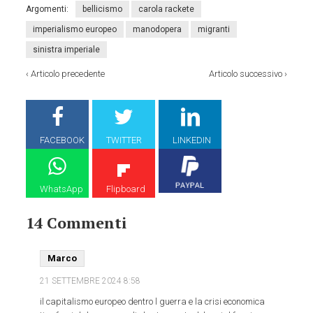
Argomenti:
bellicismo
carola rackete
imperialismo europeo
manodopera
migranti
sinistra imperiale
‹
Articolo precedente
Articolo successivo
›
FACEBOOK
TWITTER
LINKEDIN
WhatsApp
Flipboard
14 Commenti
Marco
21 SETTEMBRE 2024
8:58
il capitalismo europeo dentro l guerra e la crisi economica