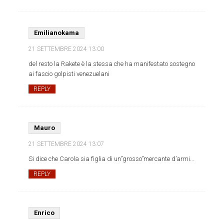
Emilianokama
21 SETTEMBRE 2024
13:00
del resto la Rakete è la stessa che ha manifestato sostegno
ai fascio golpisti venezuelani
REPLY
Mauro
21 SETTEMBRE 2024
13:07
Si dice che Carola sia figlia di un”grosso”mercante d’armi…
REPLY
Enrico