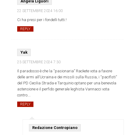
Angela Liguori
22 SETTEMBRE 2024
16:00
Ci ha presi per i fondelli tutti.!
REPLY
Yak
23 SETTEMBRE 2024
7:30
Il paradosso è che la “pasionaria” Rackete vota a favore
delle armi all’Ucraina e dei missili sulla Russia, i “pacifisti”
del PD Cecilia Strada e Tarquinio optano per una benevola
astensione e il perfido generale leghista Vannacci vota
contro….
REPLY
Redazione Contropiano