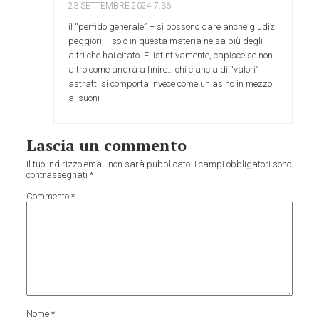
23 SETTEMBRE 2024
7:36
il “perfido generale” – si possono dare anche giudizi
peggiori – solo in questa materia ne sa più degli
altri che hai citato. E, istintivamente, capisce se non
altro come andrà a finire… chi ciancia di “valori”
astratti si comporta invece come un asino in mezzo
ai suoni
Lascia un commento
Il tuo indirizzo email non sarà pubblicato.
I campi obbligatori sono
contrassegnati
*
Commento
*
Nome
*