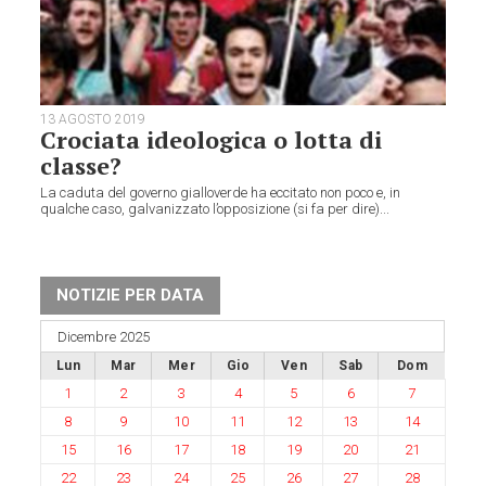
13 AGOSTO 2019
Crociata ideologica o lotta di
classe?
La caduta del governo gialloverde ha eccitato non poco e, in
qualche caso, galvanizzato l’opposizione (si fa per dire)...
NOTIZIE PER DATA
Dicembre 2025
Lun
Mar
Mer
Gio
Ven
Sab
Dom
1
2
3
4
5
6
7
8
9
10
11
12
13
14
15
16
17
18
19
20
21
22
23
24
25
26
27
28