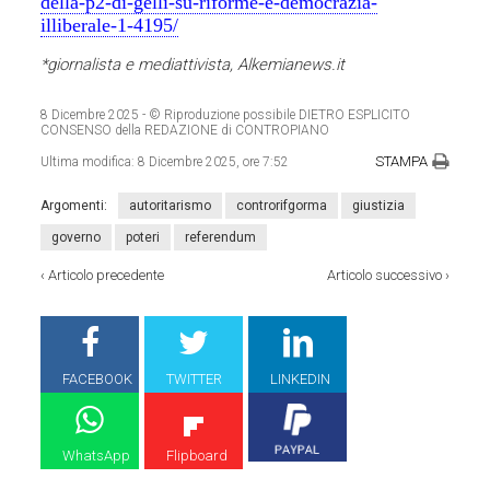
della-p2-di-gelli-su-riforme-e-democrazia-
illiberale-1-4195/
*giornalista e mediattivista, Alkemianews.it
8 Dicembre 2025
- © Riproduzione possibile DIETRO ESPLICITO
CONSENSO della REDAZIONE di CONTROPIANO
STAMPA
Ultima modifica:
8 Dicembre 2025, ore 7:52
Argomenti:
autoritarismo
controrifgorma
giustizia
governo
poteri
referendum
‹
Articolo precedente
Articolo successivo
›
FACEBOOK
TWITTER
LINKEDIN
WhatsApp
Flipboard