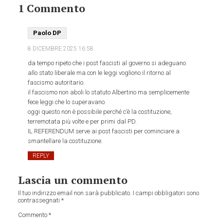
1 Commento
Paolo DP
8 DICEMBRE 2025
16:58
da tempo ripeto che i post fascisti al governo si adeguano
allo stato liberale ma con le leggi vogliono il ritorno al
fascismo autoritario.
il fascismo non aboli lo statuto Albertino ma semplicemente
fece leggi che lo superavano.
oggi questo non è possibile perché c’è la costituzione,
terremotata più volte e per primi dal PD.
IL REFERENDUM serve ai post fascisti per cominciare a
smantellare la costituzione.
REPLY
Lascia un commento
Il tuo indirizzo email non sarà pubblicato.
I campi obbligatori sono
contrassegnati
*
Commento
*