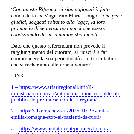
Con questa Riforma, ci siamo giocati il fatto
–
“
conclude la ex Magistrato Maria Longo –
che per i
giudici, soggetti soltanto alla legge, la loro
pronuncia di sentenza non potrà che essere
condizionato da un’indagine sbilanciata”.
Dato che questo referendum non prevede il
raggiungimento del quorum, si riuscirà a far
comprendere la sua pericolosità a tutti i cittadini
che si recheranno alle urne a votare?
LINK
1 –
https://www.affariregionali.it/it/il-
ministro/comunicati/autonomia-ministro-calderoli-
pubblica-le-pre-intese-con-le-4-regioni/
2 –
https://alkemianews.it/2025/11/19/sanita-
emilia-romagna-stop-ai-pazienti-da-fuori/
3 –
https://www.piolatorre.it/public/r/l-ombra-