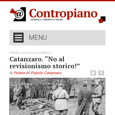
MENU
/
/
/
HOME
LOCALI
CALABRIA
Catanzaro. “No al
revisionismo storico!”
di
Potere Al Popolo Catanzaro