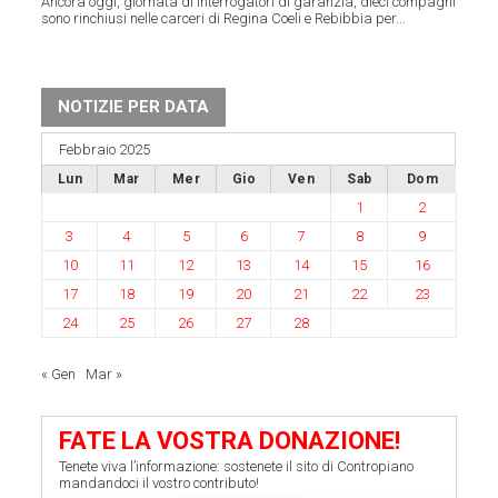
Ancora oggi, giornata di interrogatori di garanzia, dieci compagni
sono rinchiusi nelle carceri di Regina Coeli e Rebibbia per...
NOTIZIE PER DATA
Febbraio 2025
Lun
Mar
Mer
Gio
Ven
Sab
Dom
1
2
3
4
5
6
7
8
9
10
11
12
13
14
15
16
17
18
19
20
21
22
23
24
25
26
27
28
« Gen
Mar »
FATE LA VOSTRA DONAZIONE!
Tenete viva l’informazione: sostenete il sito di Contropiano
mandandoci il vostro contributo!