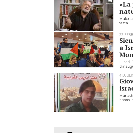
«La 
natu
Material
testa. U
22 FEB
Sien
a Is
Mon
Lunedì 1
d’inaugu
4 LUGLI
Giov
isra
Martedì 
hanno in