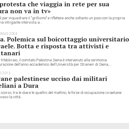
protesta che viaggia in rete per sua
ra non va in tv»
i per inquadrare il "grillismo" e riflettere anche soltanto un poco con la propria
na intrigante intervista a...
BRAIO 2024
a. Polemica sul boicottaggio universitario
raele. Botta e risposta tra attivisti e
tanari
9 febbraio, il comitato Palestina Siena è intervenuto alla cerimonia
razione dell’anno accademico dell’Università per Stranieri di Siena,...
O 2013
ane palestinese ucciso dai militari
eliani a Dura
scorso, tra le due e le quattro del mattino, le forze di occupazione israeliane
vaso la città...