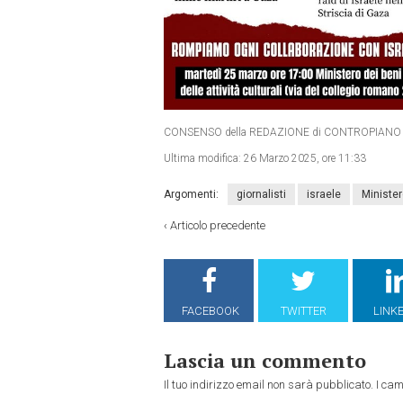
CONSENSO della REDAZIONE di CONTROPIANO
Ultima modifica:
26 Marzo 2025, ore 11:33
Argomenti:
giornalisti
israele
Minister
‹
Articolo precedente
FACEBOOK
TWITTER
LINK
Lascia un commento
Il tuo indirizzo email non sarà pubblicato.
I cam