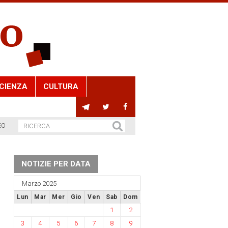
CIENZA
CULTURA
EO
NOTIZIE PER DATA
Marzo 2025
Lun
Mar
Mer
Gio
Ven
Sab
Dom
1
2
3
4
5
6
7
8
9