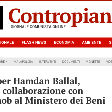
IONALE
FLASH NEWS
ECONOMIA
AMBIENTE
S
ORE K
MALAPOLIZIA
INTERVENTI
DOCUMENTI
VIGNETTE
VID
per Hamdan Ballal,
collaborazione con
mob al Ministero dei Beni