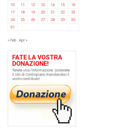
10
11
12
13
14
15
16
17
18
19
20
21
22
23
24
25
26
27
28
29
30
31
« Feb
Apr »
FATE LA VOSTRA
DONAZIONE!
Tenete viva l’informazione: sostenete
il sito di Contropiano mandandoci il
vostro contributo!