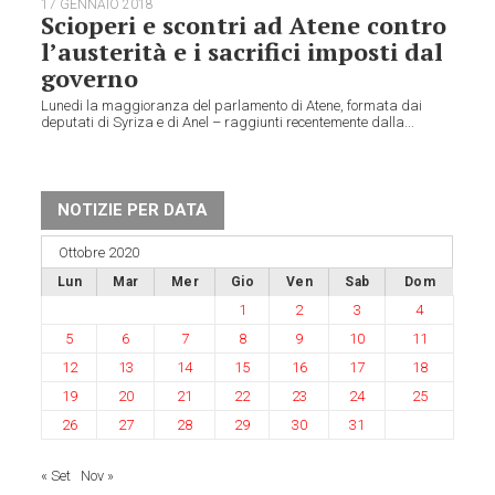
17 GENNAIO 2018
Scioperi e scontri ad Atene contro
l’austerità e i sacrifici imposti dal
governo
Lunedi la maggioranza del parlamento di Atene, formata dai
deputati di Syriza e di Anel – raggiunti recentemente dalla...
NOTIZIE PER DATA
Ottobre 2020
Lun
Mar
Mer
Gio
Ven
Sab
Dom
1
2
3
4
5
6
7
8
9
10
11
12
13
14
15
16
17
18
19
20
21
22
23
24
25
26
27
28
29
30
31
« Set
Nov »