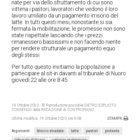
nate per via dello sfruttamento di cui sono
vittima i pastori, lavoratori che vedono il loro
lavoro umiliato da un pagamento irrisorio del
latte. In tutti questi mesi, nonostante si sia
fermata la mobilitazione, le promesse non sono
state rispettate lasciando che i prezzi
rimanessero bassissimi e non facendo niente
per rendere strutturale un pagamento equo
degli stessi.
Per tutto questo invitiamo la popolazione a
partecipare al sit-in davanti al tribunale di Nuoro
giovedì 22 alle ore 8:45.
19 Ottobre 2020
- © Riproduzione possibile DIETRO ESPLICITO
CONSENSO della REDAZIONE di CONTROPIANO
STAMPA
Ultima modifica:
19 Ottobre 2020, ore 9:58
Argomenti:
blocco stradale
latte
pastori
proteste