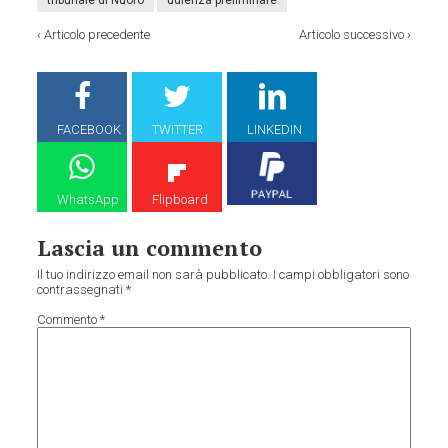
tribunale di Nuoro
udienza preliminare
‹
Articolo precedente
Articolo successivo
›
FACEBOOK
TWITTER
LINKEDIN
WhatsApp
Flipboard
Lascia un commento
Il tuo indirizzo email non sarà pubblicato.
I campi obbligatori sono
contrassegnati
*
Commento
*