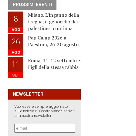
PROSSIMI EVENTI
Milano. L’inganno della
8
tregua, il genocidio dei
palestinesi continua
AGO
Pap Camp 2026 a
26
Paestum, 26-30 agosto
AGO
Roma, 11-12 settembre.
11
Figli della stessa rabbia
SET
NEWSLETTER
Vuoi essere sempre aggiornato
sulle notizie di Contropiano? Iscriviti
alla nostra newsletter: