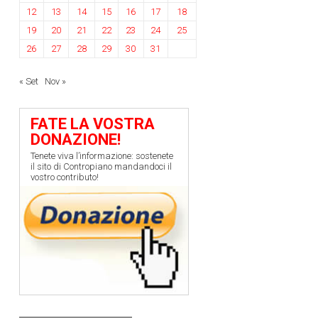
12
13
14
15
16
17
18
19
20
21
22
23
24
25
26
27
28
29
30
31
« Set
Nov »
FATE LA VOSTRA
DONAZIONE!
Tenete viva l’informazione: sostenete
il sito di Contropiano mandandoci il
vostro contributo!