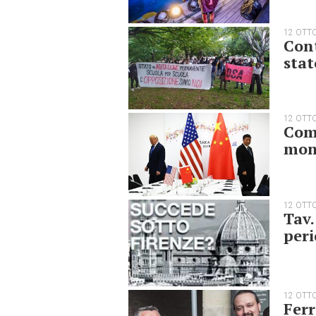
12 OTT
Cont
stat
12 OTT
Come
mon
12 OTT
Tav.
peri
12 OTT
Ferr