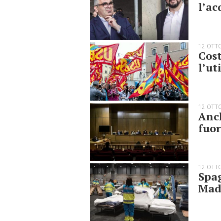
l’ac
12 OTT
Cost
l’ut
12 OTT
Anch
fuor
12 OTT
Spag
Madr