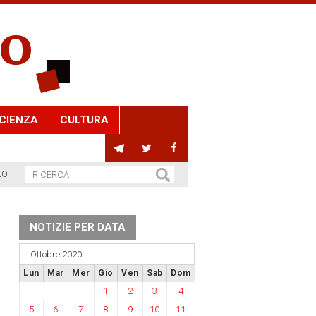
CIENZA
CULTURA
EO
NOTIZIE PER DATA
Ottobre 2020
Lun
Mar
Mer
Gio
Ven
Sab
Dom
1
2
3
4
5
6
7
8
9
10
11