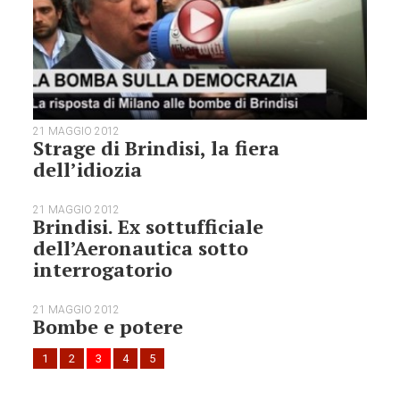
21 MAGGIO 2012
Strage di Brindisi, la fiera
dell’idiozia
21 MAGGIO 2012
Brindisi. Ex sottufficiale
dell’Aeronautica sotto
interrogatorio
21 MAGGIO 2012
Bombe e potere
1
2
3
4
5