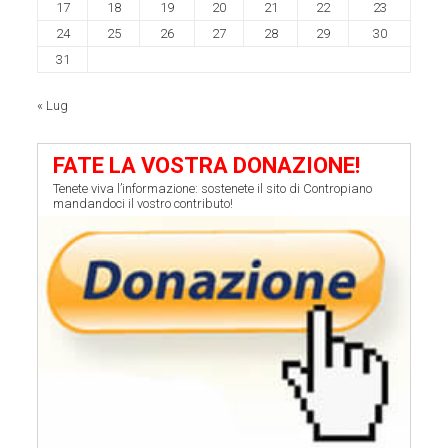
17
18
19
20
21
22
23
24
25
26
27
28
29
30
31
« Lug
FATE LA VOSTRA DONAZIONE!
Tenete viva l’informazione: sostenete il sito di Contropiano
mandandoci il vostro contributo!