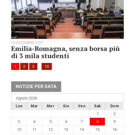
19 DICEMBRE 2017
Emilia-Romagna, senza borsa più
di 3 mila studenti
1
2
3
…
10
NOTIZIE PER DATA
Agosto 2026
Lun
Mar
Mer
Gio
Ven
Sab
Dom
1
2
3
4
5
6
7
8
9
10
11
12
13
14
15
16