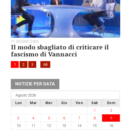
11 GIUGNO 2026
Il modo sbagliato di criticare il
fascismo di Vannacci
1
2
3
…
68
NOTIZIE PER DATA
Agosto 2026
Lun
Mar
Mer
Gio
Ven
Sab
Dom
1
2
3
4
5
6
7
8
9
10
11
12
13
14
15
16