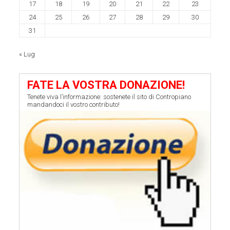
17
18
19
20
21
22
23
24
25
26
27
28
29
30
31
« Lug
FATE LA VOSTRA DONAZIONE!
Tenete viva l’informazione: sostenete il sito di Contropiano
mandandoci il vostro contributo!