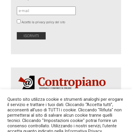
Accetto la privacy policy del sito
Questo sito utilizza cookie e strumenti analoghi per erogare
il servizio e trattare i tuoi dati. Cliccando “Accetta tutti”,
Autorizzazione del Tribunale di Roma 286 del 31
acconsenti all'uso di TUTTI i cookie. Cliccando "Rifiuta" non
dicembre 2014. Direttore Responsabile: Sergio
permetterai al sito di salvare alcun cookie tranne quelli
Cararo. Indirizzo: V.Casalbruciato 27- sc. B - 00159
tecnici. Cliccando "Impostazioni cookie" potrai fornire un
Roma -
consenso controllato. Utilizzando i nostri servizi, l'utente
Tel. 06.640.122.19 -
redazione@contropiano.org
accetta quanto indicato nella
Informativa Privacy
.