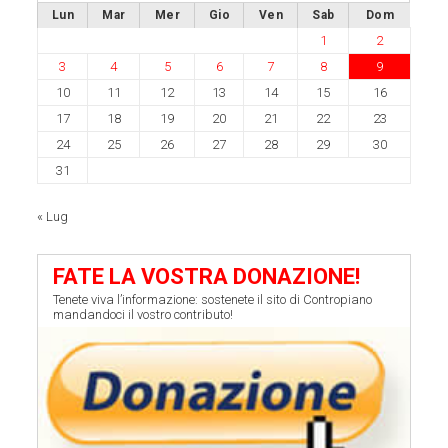
Lun
Mar
Mer
Gio
Ven
Sab
Dom
1
2
3
4
5
6
7
8
9
10
11
12
13
14
15
16
17
18
19
20
21
22
23
24
25
26
27
28
29
30
31
« Lug
FATE LA VOSTRA DONAZIONE!
Tenete viva l’informazione: sostenete il sito di Contropiano
mandandoci il vostro contributo!