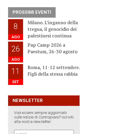
PROSSIMI EVENTI
Milano. L’inganno della
8
tregua, il genocidio dei
palestinesi continua
AGO
Pap Camp 2026 a
26
Paestum, 26-30 agosto
AGO
Roma, 11-12 settembre.
11
Figli della stessa rabbia
SET
NEWSLETTER
Vuoi essere sempre aggiornato
sulle notizie di Contropiano? Iscriviti
alla nostra newsletter: