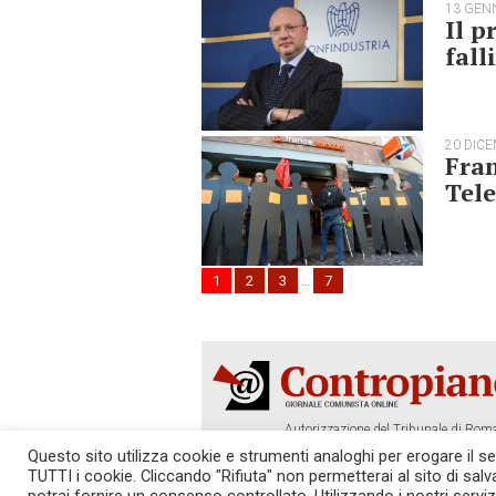
13 GEN
Il p
fal
20 DIC
Fran
Tele
1
2
3
…
7
Autorizzazione del Tribunale di Roma
Tel. 06.640.122.19 -
redazione@cont
Questo sito utilizza cookie e strumenti analoghi per erogare il serv
TUTTI i cookie. Cliccando "Rifiuta" non permetterai al sito di sal
SOSTIENICI!
REDAZIONE