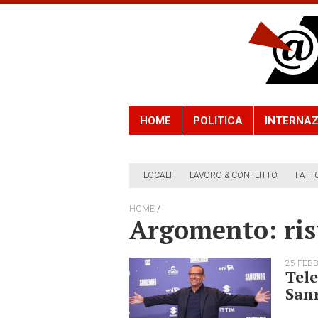
HOME
POLITICA
INTERNAZ
LOCALI
LAVORO & CONFLITTO
FATT
/
HOME
Argomento: ris
25 FEB
Tele
San