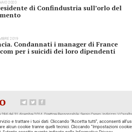
NAIO 2020
residente di Confindustria sull’orlo del
limento
EMBRE 2019
cia. Condannati i manager di France
com per i suicidi dei loro dipendenti
 286 del 31 dicembre 2014. Direttore Responsabile: Sergio Cararo. Indirizzo: V.Casalb
ropiano.org
izio e trattare i tuoi dati. Cliccando “Accetta tutti”, acconsenti all'us
vare alcun cookie tranne quelli tecnici. Cliccando "Impostazioni cookie
CONTATTI
TG CONTROPIANO
LINK CONSIGLIATI
PRIVACY
COOKI