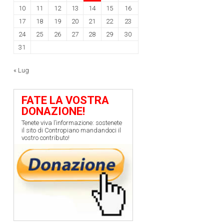
10
11
12
13
14
15
16
17
18
19
20
21
22
23
24
25
26
27
28
29
30
31
« Lug
FATE LA VOSTRA
DONAZIONE!
Tenete viva l’informazione: sostenete
il sito di Contropiano mandandoci il
vostro contributo!