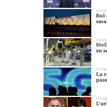
29 DIC
Bnl 
sma
25 NOV
Stel
su s
21 FEB
La r
pass
16 FEB
L’ur