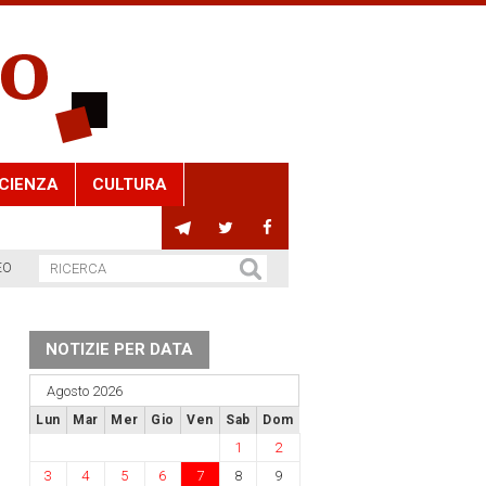
CIENZA
CULTURA
EO
NOTIZIE PER DATA
Agosto 2026
Lun
Mar
Mer
Gio
Ven
Sab
Dom
1
2
3
4
5
6
7
8
9