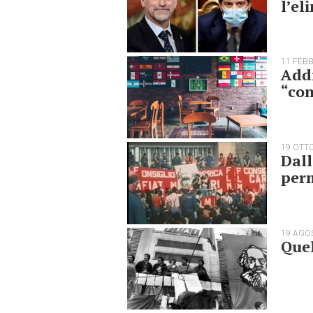
l’el
11 FEB
Addi
“co
19 OTT
Dall
perm
19 AGO
Quel