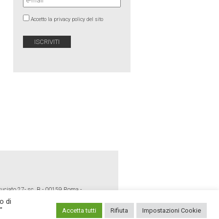
Accetto la privacy policy del sito
ruciato 27- sc. B - 00159 Roma -
o di
"
Accetta tutti
Rifiuta
Impostazioni Cookie
E POLICY