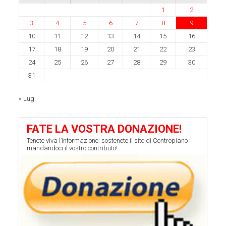
1
2
3
4
5
6
7
8
9
10
11
12
13
14
15
16
17
18
19
20
21
22
23
24
25
26
27
28
29
30
31
« Lug
FATE LA VOSTRA DONAZIONE!
Tenete viva l’informazione: sostenete il sito di Contropiano
mandandoci il vostro contributo!