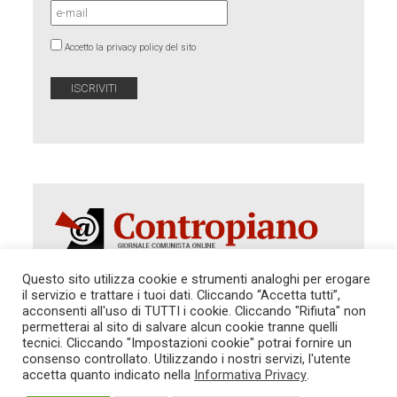
Accetto la privacy policy del sito
Questo sito utilizza cookie e strumenti analoghi per erogare
il servizio e trattare i tuoi dati. Cliccando “Accetta tutti”,
acconsenti all'uso di TUTTI i cookie. Cliccando "Rifiuta" non
Autorizzazione del Tribunale di Roma 286 del 31
dicembre 2014. Direttore Responsabile: Sergio
permetterai al sito di salvare alcun cookie tranne quelli
Cararo. Indirizzo: V.Casalbruciato 27- sc. B - 00159
tecnici. Cliccando "Impostazioni cookie" potrai fornire un
Roma -
consenso controllato. Utilizzando i nostri servizi, l'utente
Tel. 06.640.122.19 -
redazione@contropiano.org
accetta quanto indicato nella
Informativa Privacy
.
SOSTIENICI!
REDAZIONE
CONTATTI