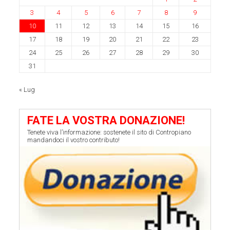
3
4
5
6
7
8
9
10
11
12
13
14
15
16
17
18
19
20
21
22
23
24
25
26
27
28
29
30
31
« Lug
FATE LA VOSTRA DONAZIONE!
Tenete viva l’informazione: sostenete il sito di Contropiano
mandandoci il vostro contributo!