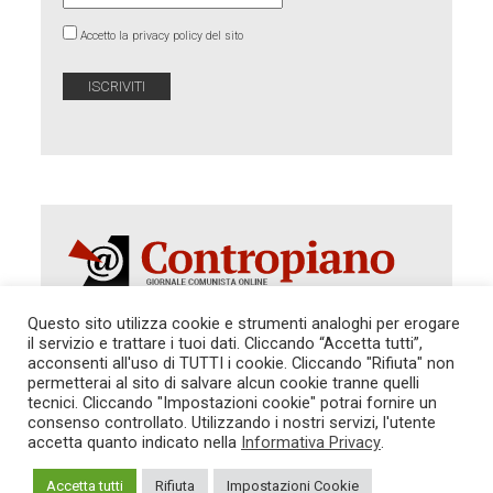
Accetto la privacy policy del sito
Questo sito utilizza cookie e strumenti analoghi per erogare
il servizio e trattare i tuoi dati. Cliccando “Accetta tutti”,
acconsenti all'uso di TUTTI i cookie. Cliccando "Rifiuta" non
Autorizzazione del Tribunale di Roma 286 del 31
dicembre 2014. Direttore Responsabile: Sergio
permetterai al sito di salvare alcun cookie tranne quelli
Cararo. Indirizzo: V.Casalbruciato 27- sc. B - 00159
tecnici. Cliccando "Impostazioni cookie" potrai fornire un
Roma -
consenso controllato. Utilizzando i nostri servizi, l'utente
Tel. 06.640.122.19 -
redazione@contropiano.org
accetta quanto indicato nella
Informativa Privacy
.
SOSTIENICI!
REDAZIONE
CONTATTI
TG CONTROPIANO
LINK CONSIGLIATI
Accetta tutti
Rifiuta
Impostazioni Cookie