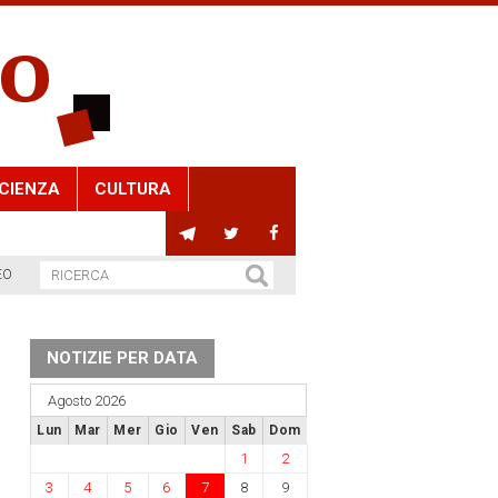
CIENZA
CULTURA
EO
NOTIZIE PER DATA
Agosto 2026
Lun
Mar
Mer
Gio
Ven
Sab
Dom
1
2
3
4
5
6
7
8
9