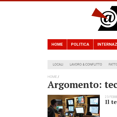
HOME
POLITICA
INTERNAZ
LOCALI
LAVORO & CONFLITTO
FATT
/
HOME
Argomento: tec
23 FEB
Il t