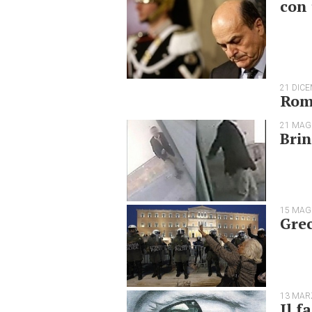
con 
21 DIC
Roma
21 MAG
Brin
15 MAG
Grec
13 MAR
Il f