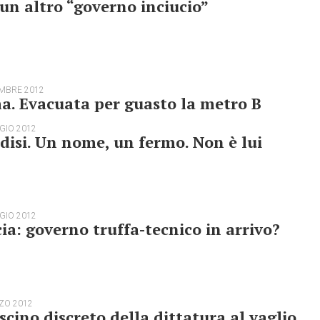
un altro “governo inciucio”
EMBRE 2012
. Evacuata per guasto la metro B
GIO 2012
disi. Un nome, un fermo. Non è lui
GIO 2012
ia: governo truffa-tecnico in arrivo?
ZO 2012
ascino discreto della dittatura al vaglio