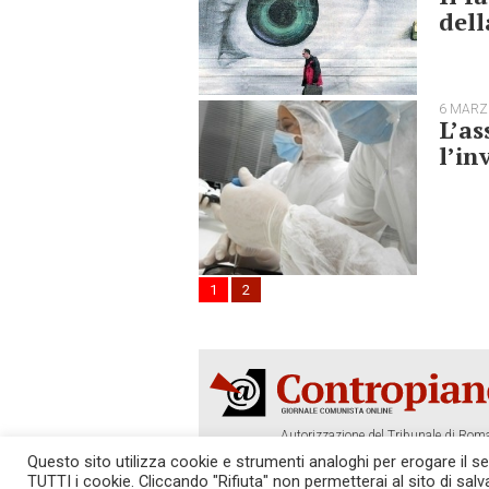
dell
6 MARZ
L’as
l’in
1
2
Autorizzazione del Tribunale di Roma
Tel. 06.640.122.19 -
redazione@cont
Questo sito utilizza cookie e strumenti analoghi per erogare il serv
TUTTI i cookie. Cliccando "Rifiuta" non permetterai al sito di sal
SOSTIENICI!
REDAZIONE