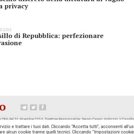
a privacy
O 2012
sillo di Repubblica: perfezionare
vasione
 286 del 31 dicembre 2014. Direttore Responsabile: Sergio Cararo. Indirizzo: V.Casalb
ropiano.org
izio e trattare i tuoi dati. Cliccando “Accetta tutti”, acconsenti all'us
vare alcun cookie tranne quelli tecnici. Cliccando "Impostazioni cookie
CONTATTI
TG CONTROPIANO
LINK CONSIGLIATI
PRIVACY
COOKI