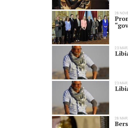
28 NOV
Prom
“gov
23 MAR
Libi
23 MAR
Libi
28 MAR
Bers