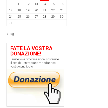
10
11
12
13
14
15
16
17
18
19
20
21
22
23
24
25
26
27
28
29
30
31
« Lug
FATE LA VOSTRA
DONAZIONE!
Tenete viva l’informazione: sostenete
il sito di Contropiano mandandoci il
vostro contributo!