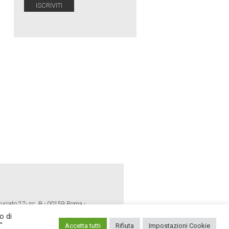
ruciato 27- sc. B - 00159 Roma -
o di
"
Accetta tutti
Rifiuta
Impostazioni Cookie
E POLICY